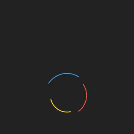
POST RELACIONADOS
Omier debuta en pretemporada con los Cavaliers
octubre 13, 2025
Nicaragüense Norchad Omier comparte con
estudiantes de la Ucem
agosto 16, 2024
UNAN-León gana duelazo a Costa Caribe en