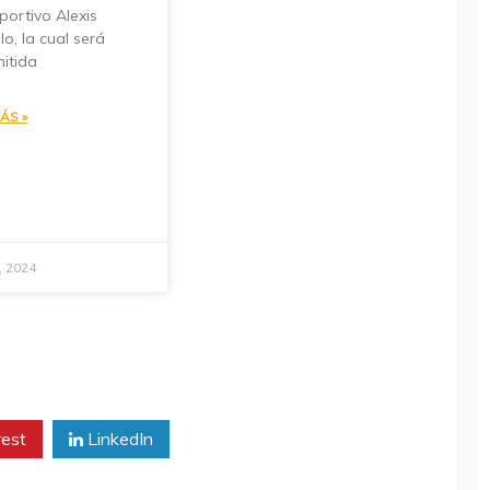
portivo Alexis
lo, la cual será
itida
ÁS »
1, 2024
rest
LinkedIn