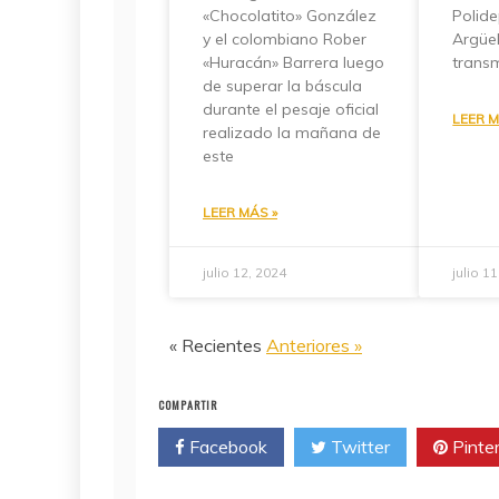
«Chocolatito» González
Polide
y el colombiano Rober
Argüel
«Huracán» Barrera luego
transm
de superar la báscula
durante el pesaje oficial
LEER M
realizado la mañana de
este
LEER MÁS »
julio 12, 2024
julio 1
« Recientes
Anteriores »
COMPARTIR
Facebook
Twitter
Pinte