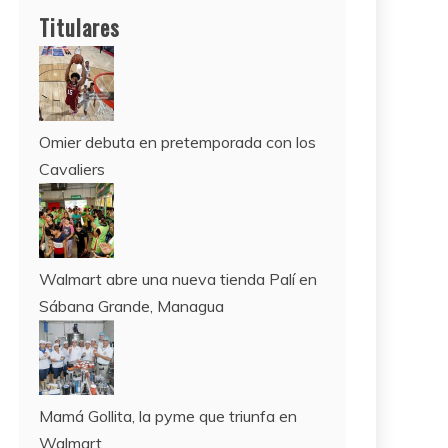
11 al 21 de agosto:
Titulares
Campeonato Europeo de Natación
2022
12 de agosto:
Empieza La Liga 2022-2023
Omier debuta en pretemporada con los
Cavaliers
Walmart abre una nueva tienda Palí en
Sábana Grande, Managua
Mamá Gollita, la pyme que triunfa en
Walmart