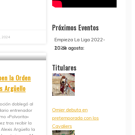
12 de agosto:
Próximos Eventos
Empieza La Liga 2022-
8, 2024
2023
10 de agosto:
Supercopa de Europa 2022
Titulares
ben la Orden
is Argüello
oción doblegó al
Omier debuta en
dario entrenador
rmo «Polvorita»
pretemporada con los
ez tras recibir la
Cavaliers
Alexis Argüello la