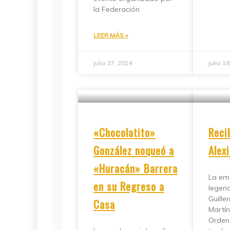
la Federación
LEER MÁS »
julio 27, 2024
julio 1
«Chocolatito»
Reci
González noqueó a
Alex
«Huracán» Barrera
La em
en su Regreso a
legen
Guille
Casa
Martín
Orden 