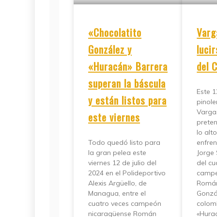
«Chocolatito
Varg
González y
luci
«Huracán» Barrera
del 
superan la báscula
Este 12
y están listos para
pinole
Varga
este viernes
preten
lo alt
Todo quedó listo para
enfren
la gran pelea este
Jorge 
viernes 12 de julio del
del cu
2024 en el Polideportivo
campe
Alexis Argüello, de
Román
Managua, entre el
Gonzál
cuatro veces campeón
colom
nicaragüense Román
«Hurac