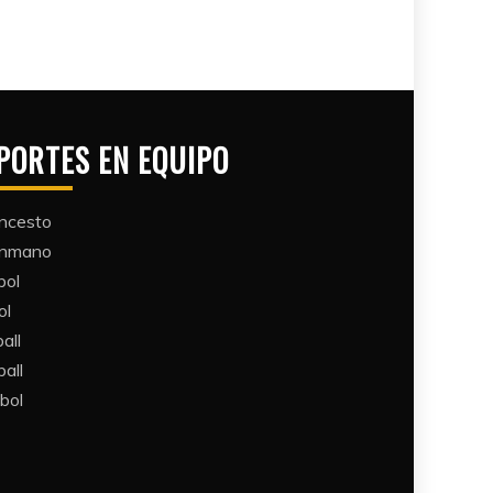
PORTES EN EQUIPO
ncesto
ónmano
bol
ol
all​
all​
bol​