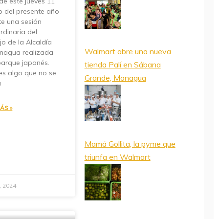
de este jueves 11
io del presente año
te una sesión
rdinaria del
o de la Alcaldía
Walmart abre una nueva
nagua realizada
parque japonés.
tienda Palí en Sábana
es algo que no se
Grande, Managua
a
ÁS »
Mamá Gollita, la pyme que
triunfa en Walmart
2, 2024