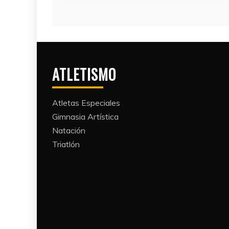
ATLETISMO
Atletas Especiales
Gimnasia Artística
Natación​
Triatlón​