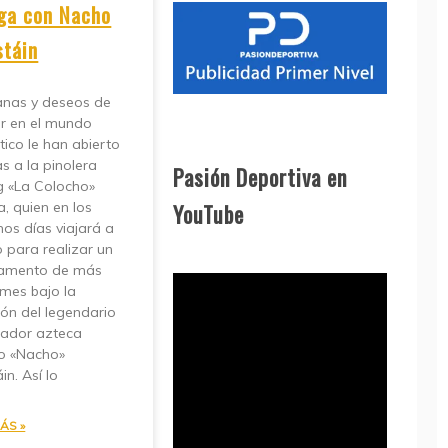
ga con Nacho
stáin
anas y deseos de
ar en el mundo
stico le han abierto
s a la pinolera
Pasión Deportiva en
g «La Colocho»
YouTube
, quien en los
os días viajará a
 para realizar un
amento de más
mes bajo la
ión del legendario
nador azteca
io «Nacho»
in. Así lo
ÁS »