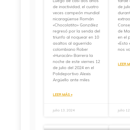
Luego de casi dos años
tarde 
de inactividad, el cuatro
de jul
veces campeón mundial
duran
nicaragüense Román
extrao
«Chocolatito» González
Consej
regresó por la senda del
de Ma
triunfo al noquear en 10
en el 
asaltos al aguerrido
«Esto 
colombiano Rober
nos v
«Huracán» Barrera la
noche de este viernes 12
LEER M
de julio del 2024 en el
Polideportivo Alexis
Argüello ante miles
LEER MÁS »
julio 13, 2024
julio 1