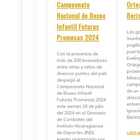
Campeonato
Orte
Nacional de Boxeo
Beri
Infantil Futuras
Las g
Promesas 2024
triunf
pugilí
puerta
Con la presencia de
Evelin
más de 200 boxeadores
Ortega
entre niñas y niños de
próxim
diversos puntos del país
México
despegó el
camp
Campeonato Nacional
de un 
de Boxeo Infantil
direcc
Futuras Promesas 2024
entre
este viernes 26 de julio
Ignac
del 2024 en el Gimnasio
Beristá
de Combates del
Instituto Nicaragüense
de Deportes (IND),
LEER M
evento organizado por