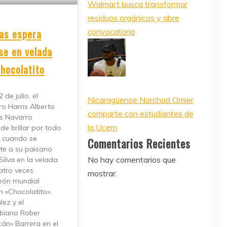
Walmart busca transformar
residuos orgánicos y abre
as espera
convocatoria
rse en velada
Chocolatito
 de julio, el
Nicaragüense Norchad Omier
ro Harris Alberto
comparte con estudiantes de
s Navarro
la Ucem
de brillar por todo
o cuando se
Comentarios Recientes
te a su paisano
No hay comentarios que
Silva en la velada
atro veces
mostrar.
ón mundial
 «Chocolatito»
ez y el
biano Rober
án» Barrera en el