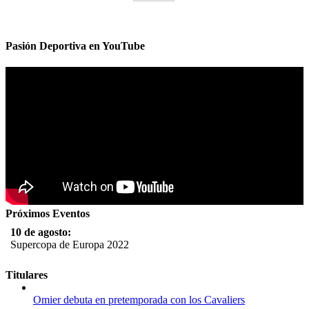
Pasión Deportiva en YouTube
Próximos Eventos
10 de agosto:
Supercopa de Europa 2022
11 al 21 de agosto:
Titulares
Campeonato Europeo de Natación 2022
Omier debuta en pretemporada con los Cavaliers