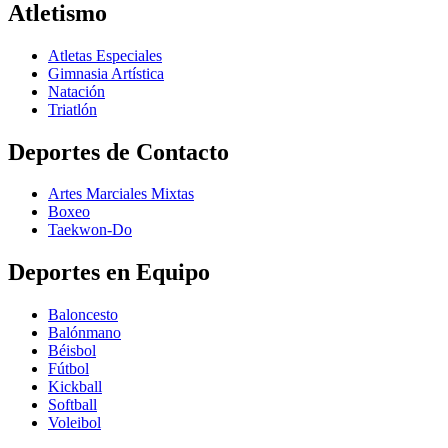
Atletismo
Atletas Especiales
Gimnasia Artística
Natación​
Triatlón​
Deportes de Contacto
Artes Marciales Mixtas
Boxeo
Taekwon-Do
Deportes en Equipo
Baloncesto
Balónmano
Béisbol
Fútbol
Kickball​
Softball​
Voleibol​