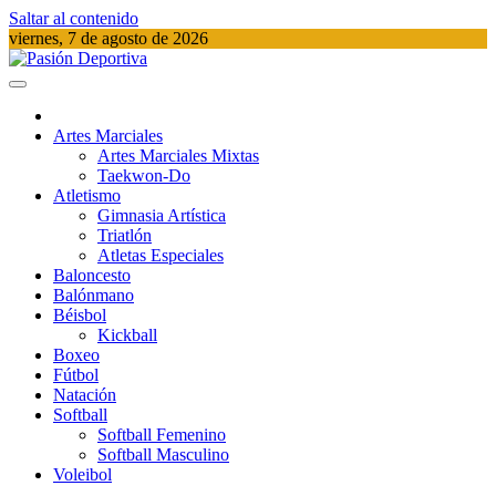
Saltar al contenido
viernes, 7 de agosto de 2026
Pasión Deportiva
Información del acontecer Deportivo
Artes Marciales
Artes Marciales Mixtas
Taekwon-Do
Atletismo
Gimnasia Artística
Triatlón​
Atletas Especiales
Baloncesto
Balónmano
Béisbol
Kickball​
Boxeo
Fútbol
Natación​
Softball​
Softball​ Femenino
Softball​ Masculino
Voleibol​