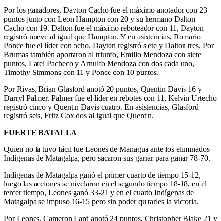
Por los ganadores, Dayton Cacho fue el máximo anotador con 23
puntos junto con Leon Hampton con 20 y su hermano Dalton
Cacho con 19. Dalton fue el máximo reboteador con 11, Dayton
registró nueve al igual que Hampton. Y en asistencias, Romario
Ponce fue el líder con ocho, Dayton registró siete y Dalton tres. Por
Brumas también aportaron al triunfo, Emilio Mendoza con siete
puntos, Larel Pacheco y Arnulfo Mendoza con dos cada uno,
Timothy Simmons con 11 y Ponce con 10 puntos.
Por Rivas, Brian Glasford anotó 20 puntos, Quentin Davis 16 y
Darryl Palmer. Palmer fue el líder en rebotes con 11, Kelvin Urtecho
registró cinco y Quentin Davis cuatro. En asistencias, Glasford
registró seis, Fritz Cox dos al igual que Quentin.
FUERTE BATALLA
Quien no la tuvo fácil fue Leones de Managua ante los eliminados
Indígenas de Matagalpa, pero sacaron sus garrar para ganar 78-70.
Indígenas de Matagalpa ganó el primer cuarto de tiempo 15-12,
luego las acciones se nivelaron en el segundo tiempo 18-18, en el
tercer tiempo, Leones ganó 33-21 y en el cuarto Indígenas de
Matagalpa se impuso 16-15 pero sin poder quitarles la victoria.
Por Leones, Cameron Lard anotó 24 puntos, Christopher Blake 21 y