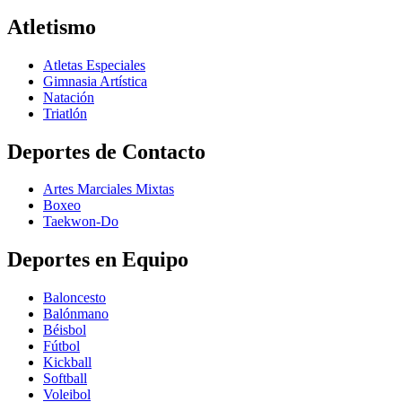
Atletismo
Atletas Especiales
Gimnasia Artística
Natación​
Triatlón​
Deportes de Contacto
Artes Marciales Mixtas
Boxeo
Taekwon-Do
Deportes en Equipo
Baloncesto
Balónmano
Béisbol
Fútbol
Kickball​
Softball​
Voleibol​