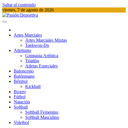
Saltar al contenido
viernes, 7 de agosto de 2026
Pasión Deportiva
Información del acontecer Deportivo
Artes Marciales
Artes Marciales Mixtas
Taekwon-Do
Atletismo
Gimnasia Artística
Triatlón​
Atletas Especiales
Baloncesto
Balónmano
Béisbol
Kickball​
Boxeo
Fútbol
Natación​
Softball​
Softball​ Femenino
Softball​ Masculino
Voleibol​