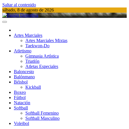
Saltar al contenido
sábado, 8 de agosto de 2026
Pasión Deportiva
Información del acontecer Deportivo
Artes Marciales
Artes Marciales Mixtas
Taekwon-Do
Atletismo
Gimnasia Artística
Triatlón​
Atletas Especiales
Baloncesto
Balónmano
Béisbol
Kickball​
Boxeo
Fútbol
Natación​
Softball​
Softball​ Femenino
Softball​ Masculino
Voleibol​