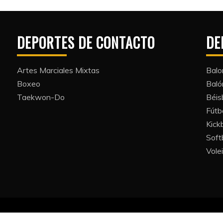
DEPORTES DE CONTACTO
DE
Artes Marciales Mixtas
Balo
Boxeo
Bal
Taekwon-Do
Béis
Fútb
Kickb
Softb
Volei
All Rights Reserved 2022.