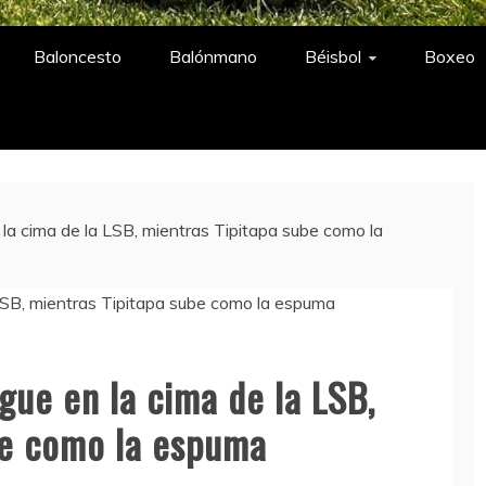
A
Baloncesto
Balónmano
Béisbol
Boxeo
la cima de la LSB, mientras Tipitapa sube como la
gue en la cima de la LSB,
be como la espuma