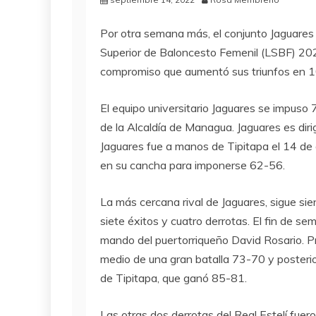
Por otra semana más, el conjunto Jaguares
Superior de Baloncesto Femenil (LSBF) 202
compromiso que aumentó sus triunfos en 1
El equipo universitario Jaguares se impus
de la Alcaldía de Managua. Jaguares es diri
Jaguares fue a manos de Tipitapa el 14 de
en su cancha para imponerse 62-56.
La más cercana rival de Jaguares, sigue sie
siete éxitos y cuatro derrotas. El fin de se
mando del puertorriqueño David Rosario. Pr
medio de una gran batalla 73-70 y posterio
de Tipitapa, que ganó 85-81.
Las otras dos derrotas del Real Estelí fuero