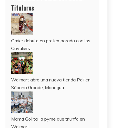
2022
12 de agosto:
Titulares
Empieza La Liga 2022-2023
Omier debuta en pretemporada con los
Cavaliers
Walmart abre una nueva tienda Palí en
Sábana Grande, Managua
Mamá Gollita, la pyme que triunfa en
Walmart