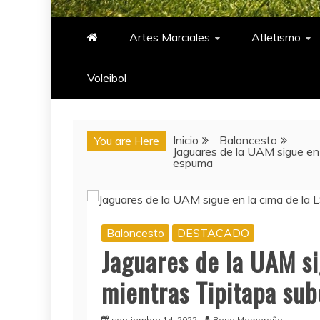
PASIÓN DEPORTIV
Artes Marciales
Atletismo
Voleibol​
Inicio
Baloncesto
You are Here
Jaguares de la UAM sigue en 
espuma
Baloncesto
DESTACADO
Jaguares de la UAM si
mientras Tipitapa su
septiembre 14, 2022
Rosa Membreño