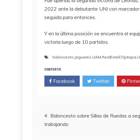
Fue apenas la segunda victoria de Leonas, 
2022 ante la debutante UNI con marcador
seguida para entonces.
Y en la última posición se encuentra el equ
victoria luego de 10 partidos.
baloncesto
,
Jaguares UAM
,
RealEstelí
,
Tipitapa
,
U
COMPARTIR
Facebook
Twitter
Pinte
Navegación
Baloncesto sobre Sillas de Ruedas a seg
trabajando
de