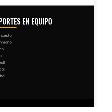
PORTES EN EQUIPO
ncesto
ónmano
bol
ol
all​
all​
bol​