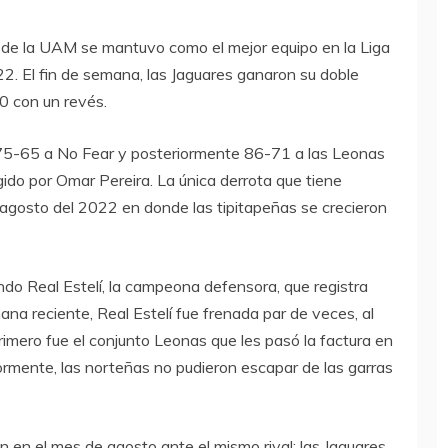
 de la UAM se mantuvo como el mejor equipo en la Liga
2. El fin de semana, las Jaguares ganaron su doble
0 con un revés.
o 75-65 a No Fear y posteriormente 86-71 a las Leonas
gido por Omar Pereira. La única derrota que tiene
 agosto del 2022 en donde las tipitapeñas se crecieron
ndo Real Estelí, la campeona defensora, que registra
mana reciente, Real Estelí fue frenada par de veces, al
imero fue el conjunto Leonas que les pasó la factura en
rmente, las norteñas no pudieron escapar de las garras
n en el mes de agosto ante el mismo rival: las Jaguares,