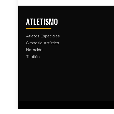
ATLETISMO
Atletas Especiales
Gimnasia Artística
Natación​
Triatlón​