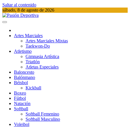
Saltar al contenido
sábado, 8 de agosto de 2026
Pasión Deportiva
Información del acontecer Deportivo
Artes Marciales
Artes Marciales Mixtas
Taekwon-Do
Atletismo
Gimnasia Artística
Triatlón​
Atletas Especiales
Baloncesto
Balónmano
Béisbol
Kickball​
Boxeo
Fútbol
Natación​
Softball​
Softball​ Femenino
Softball​ Masculino
Voleibol​