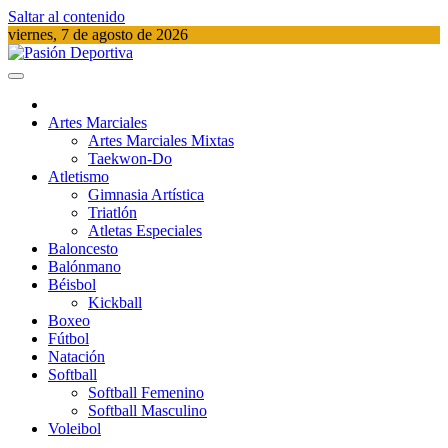
Saltar al contenido
viernes, 7 de agosto de 2026
Pasión Deportiva
Información del acontecer Deportivo
Artes Marciales
Artes Marciales Mixtas
Taekwon-Do
Atletismo
Gimnasia Artística
Triatlón​
Atletas Especiales
Baloncesto
Balónmano
Béisbol
Kickball​
Boxeo
Fútbol
Natación​
Softball​
Softball​ Femenino
Softball​ Masculino
Voleibol​