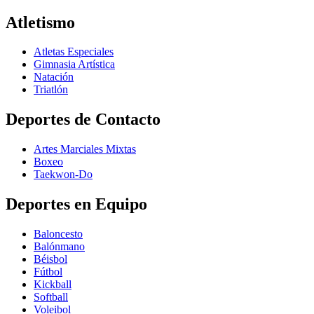
Atletismo
Atletas Especiales
Gimnasia Artística
Natación​
Triatlón​
Deportes de Contacto
Artes Marciales Mixtas
Boxeo
Taekwon-Do
Deportes en Equipo
Baloncesto
Balónmano
Béisbol
Fútbol
Kickball​
Softball​
Voleibol​