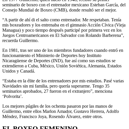
seminario de boxeo con el entrenador mexicano Esteban García, del
Consejo Mundial de Boxeo (CMB), donde resultó ser el mejor.
“A partir de ahí di el salto como entrenador. Me respetaban. Tenía
mis boxeadores y los entrenaba en el gimnasio Acción Cívica (Vieja
Managua) y poco tiempo después participé por primera vez en los
Juegos Centroamericanos en El Salvador con Rolando Barberena”,
recuerda Guillermo.
En 1981, tras ser uno de los miembros fundadores cuando entró en
funcionamiento el Ministerio de Deportes hoy Instituto
Nicaragüense de Deportes (IND), fue así como sus estudios se
extendieron a Cuba, México, Unión Soviética, Alemania, Estados
Unidos y Canadá.
“Estaba en la élite de los entrenadores por mis estudios. Pasé varias
Navidades sin mi familia, pero quería superarme. Tengo 35
seminarios aprobados, 27 fueron en el extranjero”, menciona
‘Polvorita’.
Los mejores púgiles de los ochenta pasaron por las manos de
Guillermo, entre ellos Marlon Amador, Gustavo Herrera, Adolfo
Méndez, Francisco Joya, Rosendo Álvarez, entre otros.
EL BOXEO FEMENINO