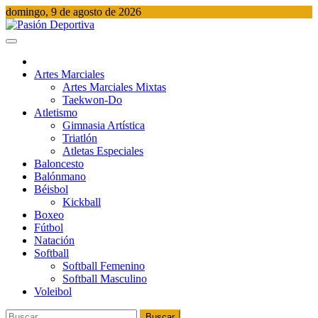
Saltar
domingo, 9 de agosto de 2026
al
contenido
Pasión Deportiva
Información del acontecer Deportivo
Artes Marciales
Artes Marciales Mixtas
Taekwon-Do
Atletismo
Gimnasia Artística
Triatlón​
Atletas Especiales
Baloncesto
Balónmano
Béisbol
Kickball​
Boxeo
Fútbol
Natación​
Softball​
Softball​ Femenino
Softball​ Masculino
Voleibol​
Buscar: