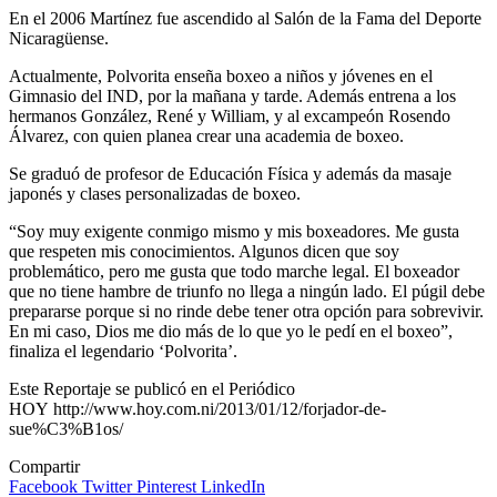
En el 2006 Martínez fue ascendido al Salón de la Fama del Deporte
Nicaragüense.
Actualmente, Polvorita enseña boxeo a niños y jóvenes en el
Gimnasio del IND, por la mañana y tarde. Además entrena a los
hermanos González, René y William, y al excampeón Rosendo
Álvarez, con quien planea crear una academia de boxeo.
Se graduó de profesor de Educación Física y además da masaje
japonés y clases personalizadas de boxeo.
“Soy muy exigente conmigo mismo y mis boxeadores. Me gusta
que respeten mis conocimientos. Algunos dicen que soy
problemático, pero me gusta que todo marche legal. El boxeador
que no tiene hambre de triunfo no llega a ningún lado. El púgil debe
prepararse porque si no rinde debe tener otra opción para sobrevivir.
En mi caso, Dios me dio más de lo que yo le pedí en el boxeo”,
finaliza el legendario ‘Polvorita’.
Este Reportaje se publicó en el Periódico
HOY http://www.hoy.com.ni/2013/01/12/forjador-de-
sue%C3%B1os/
Compartir
Facebook
Twitter
Pinterest
LinkedIn