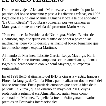
Durante un viaje a Alemania, Martínez se vio motivado por la
práctica del boxeo femenino y pese a las diversas críticas, en 1996
logra que las pinoleras Manuela Umaña y otra a la que apodaban
‘La Chimoltrufia” (106 libras) boxearan por vez primera en
Managua, durante una velada del promotor Mario Arce.
“Para entonces la Presidenta de Nicaragua, Violeta Barrios de
Chamorro, dijo que quién era el iluso de poner a pelear a las
muchachas, pero yo no desistí y así nació el boxeo femenino que
tuvo mucho auge”, explica Martínez.
Al mando de Martínez, Lissette García, Ledys Mayorga, Karla
‘Colocho’ Páramo fueron campeonas centroamericanas, además
logró el subcampeonato con Nohemí Mayorga, su expareja
sentimental.
En el 1998 llegó al gimnasio del IND la cineasta y actriz francesa
Florencia Jaugey, de Camila Films, para realizar un documental del
boxeo femenino. Fue a partir de entonces que nace la idea de la
película La Yuma , que se estrenó en mayo del 2011, cuyos
protagonista principal era Alma Blanco, quien tenía como
entrenador a Martínez. La película fue un éxito ganando varios
premios en Festivales Internacionales.