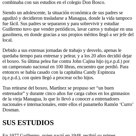
combinaba con sus estudios en el colegio Don Bosco.
Siendo un adolescente, la situación económica de sus padres se
agudizó y decidieron trasladarse a Managua, donde la vida tampoco
fue fácil. Sus padres se separaron y para sobrevivir y estudiar
Guillermo tuvo que vender periódicos, lavar carros y trabajar en una
gasolinera, en donde gracias a sus propios méritos llegó a ser jefe del
local.
Debido a sus extensas jornadas de trabajo y desvelo, apenas le
quedaba tiempo para entrenar y pelear, y a los 20 años decidió dejar
el boxeo. Su última pelea fue contra John Cajina hijo (q.e.p.d.) por
un campeonato nacional en 100 libras, encuentro que perdió. Para
entonces se había casado con la capitalina Candy Espinoza
(q.e.p.d.), con quien llegó a procrear ocho hijos.
Tras retirarse del boxeo, Martínez se propuso ser “un buen
entrenador” y durante cinco años fue carga cubos en los gimnasios
de la vieja Managua, lo que lo llevó a conocer a entrenadores
nacionales e internacionales, entre ellos el panameño Ramón ‘Curro’
Dosman.
SUS ESTUDIOS
En 1977 Guillermo, quien nació en 1948, recibió su primer