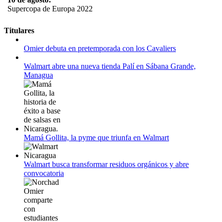
Supercopa de Europa 2022
11 al 21 de agosto:
Titulares
Campeonato Europeo de Natación 2022
Omier debuta en pretemporada con los Cavaliers
12 de agosto:
Empieza La Liga 2022-2023
Walmart abre una nueva tienda Palí en Sábana Grande,
Managua
Mamá Gollita, la pyme que triunfa en Walmart
Walmart busca transformar residuos orgánicos y abre
convocatoria