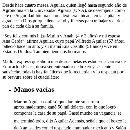
Desde hace cuatro meses, Aguilar, quien llegó hasta segundo año de
Agronomía en la Universidad Agraria (UNA), se desempeña como
jefe de Seguridad Interna en una textilera ubicada en la capital, y
agradece a Dios porque tiene salud y fuerzas para trabajar y darle el
pan de cada día a su familia.
“Soy feliz con mis hijas Marlin y Anahi (4 y 3 años) y mi esposa
Ana Cerda”, afirma Aguilar, cuyo papá Wilfredo Aguilar (57 años),
falleció hace un año, y su mamá Ena Castillo (51 años) vive en
Estados Unidos. También tiene dos hermanos.
Marlon expresa que ahora una de sus metas es estudiar la carrera de
Educación Física, desea ser entrenador de boxeo y se siente
satisfecho todavía hay fanáticos que lo recuerdan y lo respetan por
su bravura sobre el cuadrilátero.
Manos vacías
Marlon Aguilar confesó que durante su carrera
aproximadamente ganó 50 mil dólares, con lo que logró
componer la casa de su papá. Gasté mucho en vagancia, se
me terminó todo, dijo Aguilar.Además, señala que el boxeo le
dejó amistades con el respetado entrenador mexicano y Salón