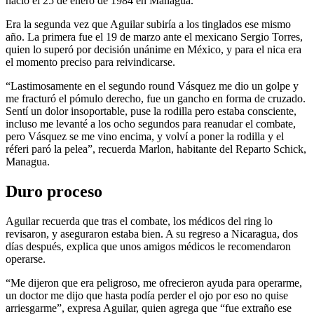
nació el 25 de enero de 1984 en Managua.
Era la segunda vez que Aguilar subiría a los tinglados ese mismo
año. La primera fue el 19 de marzo ante el mexicano Sergio Torres,
quien lo superó por decisión unánime en México, y para el nica era
el momento preciso para reivindicarse.
“Lastimosamente en el segundo round Vásquez me dio un golpe y
me fracturó el pómulo derecho, fue un gancho en forma de cruzado.
Sentí un dolor insoportable, puse la rodilla pero estaba consciente,
incluso me levanté a los ocho segundos para reanudar el combate,
pero Vásquez se me vino encima, y volví a poner la rodilla y el
réferi paró la pelea”, recuerda Marlon, habitante del Reparto Schick,
Managua.
Duro proceso
Aguilar recuerda que tras el combate, los médicos del ring lo
revisaron, y aseguraron estaba bien. A su regreso a Nicaragua, dos
días después, explica que unos amigos médicos le recomendaron
operarse.
“Me dijeron que era peligroso, me ofrecieron ayuda para operarme,
un doctor me dijo que hasta podía perder el ojo por eso no quise
arriesgarme”, expresa Aguilar, quien agrega que “fue extraño ese