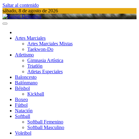
Saltar al contenido
sábado, 8 de agosto de 2026
Pasión Deportiva
Información del acontecer Deportivo
Artes Marciales
Artes Marciales Mixtas
Taekwon-Do
Atletismo
Gimnasia Artística
Triatlón​
Atletas Especiales
Baloncesto
Balónmano
Béisbol
Kickball​
Boxeo
Fútbol
Natación​
Softball​
Softball​ Femenino
Softball​ Masculino
Voleibol​