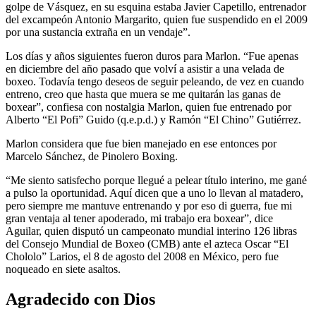
golpe de Vásquez, en su esquina estaba Javier Capetillo, entrenador
del excampeón Antonio Margarito, quien fue suspendido en el 2009
por una sustancia extraña en un vendaje”.
Los días y años siguientes fueron duros para Marlon. “Fue apenas
en diciembre del año pasado que volví a asistir a una velada de
boxeo. Todavía tengo deseos de seguir peleando, de vez en cuando
entreno, creo que hasta que muera se me quitarán las ganas de
boxear”, confiesa con nostalgia Marlon, quien fue entrenado por
Alberto “El Pofi” Guido (q.e.p.d.) y Ramón “El Chino” Gutiérrez.
Marlon considera que fue bien manejado en ese entonces por
Marcelo Sánchez, de Pinolero Boxing.
“Me siento satisfecho porque llegué a pelear título interino, me gané
a pulso la oportunidad. Aquí dicen que a uno lo llevan al matadero,
pero siempre me mantuve entrenando y por eso di guerra, fue mi
gran ventaja al tener apoderado, mi trabajo era boxear”, dice
Aguilar, quien disputó un campeonato mundial interino 126 libras
del Consejo Mundial de Boxeo (CMB) ante el azteca Oscar “El
Chololo” Larios, el 8 de agosto del 2008 en México, pero fue
noqueado en siete asaltos.
Agradecido con Dios