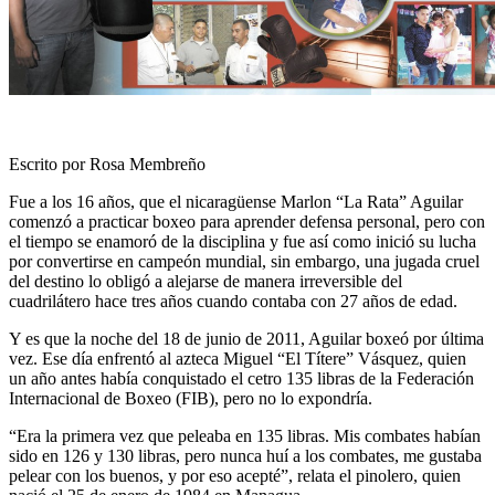
Escrito por Rosa Membreño
Fue a los 16 años, que el nicaragüense Marlon “La Rata” Aguilar
comenzó a practicar boxeo para aprender defensa personal, pero con
el tiempo se enamoró de la disciplina y fue así como inició su lucha
por convertirse en campeón mundial, sin embargo, una jugada cruel
del destino lo obligó a alejarse de manera irreversible del
cuadrilátero hace tres años cuando contaba con 27 años de edad.
Y es que la noche del 18 de junio de 2011, Aguilar boxeó por última
vez. Ese día enfrentó al azteca Miguel “El Títere” Vásquez, quien
un año antes había conquistado el cetro 135 libras de la Federación
Internacional de Boxeo (FIB), pero no lo expondría.
“Era la primera vez que peleaba en 135 libras. Mis combates habían
sido en 126 y 130 libras, pero nunca huí a los combates, me gustaba
pelear con los buenos, y por eso acepté”, relata el pinolero, quien