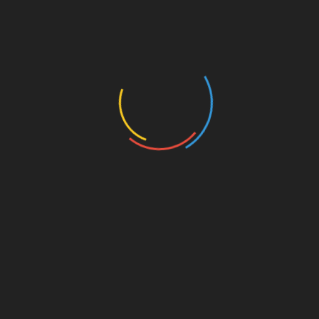
Próximos Eventos
10 de agosto:
Supercopa de Europa 2022
11 al 21 de agosto:
Titulares
Campeonato Europeo de Natación 2022
12 de agosto:
Omier debuta en pretemporada con los Cavaliers
Empieza La Liga 2022-2023
Walmart abre una nueva tienda Palí en Sábana Grande,
Managua