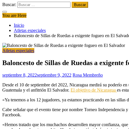
Buscar:
You are Here
Inicio
Atletas especiales
Baloncesto de Sillas de Ruedas a exigente fogueo en El Salvad
Atletas especiales
Baloncesto de Sillas de Ruedas a exigente 
septiembre 8, 2022
septiembre 9, 2022
Rosa Membreño
Desde el 10 de septiembre del 2022, Nicaragua medirá su poderío en 
Guatemala y el anfitrión El Salvador.
El objetivo de Nicaragua
es est
«Ya tenemos a los 12 jugadores, ya estamos practicando en las sillas d
Cabe señalar que el evento tiene por nombre Torneo Independencia y e
Facebook.
«Hemos tratado que los muchachos desarrollen mayor confianza, que do