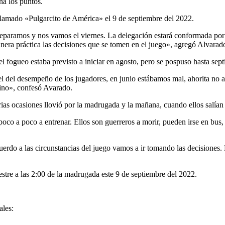
cha los puntos.
 llamado «Pulgarcito de América» el 9 de septiembre del 2022.
reparamos y nos vamos el viernes. La delegación estará conformada por 
anera práctica las decisiones que se tomen en el juego», agregó Alvarad
l fogueo estaba previsto a iniciar en agosto, pero se pospuso hasta sep
l del desempeño de los jugadores, en junio estábamos mal, ahorita no 
mino», confesó Avarado.
varias ocasiones llovió por la madrugada y la mañana, cuando ellos salían
co a poco a entrenar. Ellos son guerreros a morir, pueden irse en bus, 
do a las circunstancias del juego vamos a ir tomando las decisiones. Lo
stre a las 2:00 de la madrugada este 9 de septiembre del 2022.
ales: