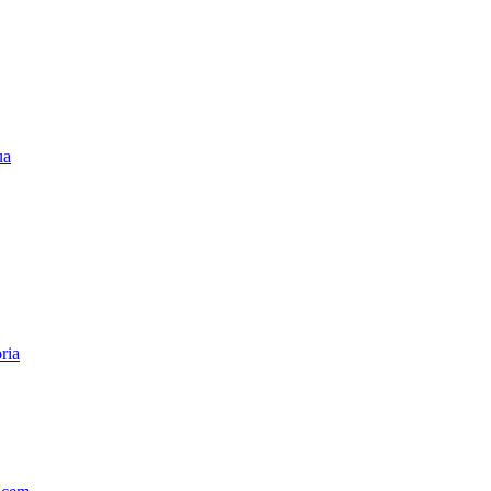
ua
ria