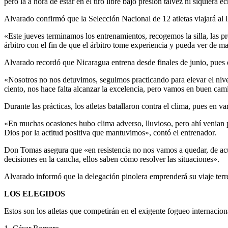
pero la a hora de estar en el tiro libre bajo presión talvéz ni siquiera e
Alvarado confirmó que la Selección Nacional de 12 atletas viajará al
«Este jueves terminamos los entrenamientos, recogemos la silla, las p
árbitro con el fin de que el árbitro tome experiencia y pueda ver de m
Alvarado recordó que Nicaragua entrena desde finales de junio, pues e
«Nosotros no nos detuvimos, seguimos practicando para elevar el nive
ciento, nos hace falta alcanzar la excelencia, pero vamos en buen ca
Durante las prácticas, los atletas batallaron contra el clima, pues en 
«En muchas ocasiones hubo clima adverso, lluvioso, pero ahí venian po
Dios por la actitud positiva que mantuvimos», contó el entrenador.
Don Tomas asegura que «en resistencia no nos vamos a quedar, de acuer
decisiones en la cancha, ellos saben cómo resolver las situaciones».
Alvarado informó que la delegación pinolera emprenderá su viaje terre
LOS ELEGIDOS
Estos son los atletas que competirán en el exigente fogueo internacion