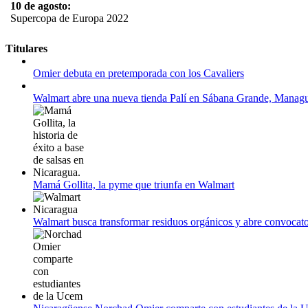
10 de agosto:
Supercopa de Europa 2022
11 al 21 de agosto:
Titulares
Campeonato Europeo de Natación 2022
Omier debuta en pretemporada con los Cavaliers
12 de agosto:
Empieza La Liga 2022-2023
Walmart abre una nueva tienda Palí en Sábana Grande, Manag
Mamá Gollita, la pyme que triunfa en Walmart
Walmart busca transformar residuos orgánicos y abre convocato