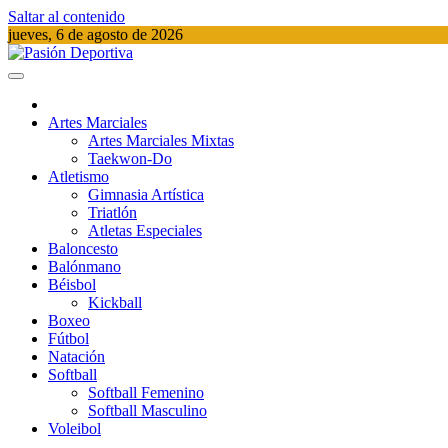
Saltar al contenido
jueves, 6 de agosto de 2026
Pasión Deportiva
Información del acontecer Deportivo
Artes Marciales
Artes Marciales Mixtas
Taekwon-Do
Atletismo
Gimnasia Artística
Triatlón​
Atletas Especiales
Baloncesto
Balónmano
Béisbol
Kickball​
Boxeo
Fútbol
Natación​
Softball​
Softball​ Femenino
Softball​ Masculino
Voleibol​