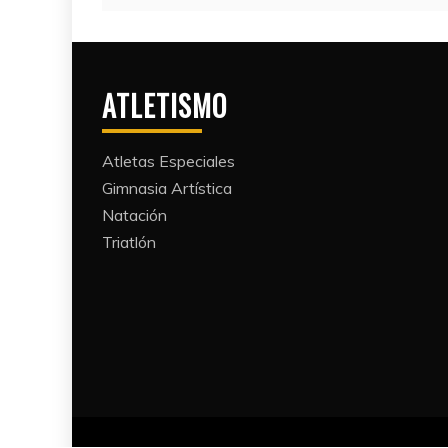
ATLETISMO
Atletas Especiales
Gimnasia Artística
Natación​
Triatlón​