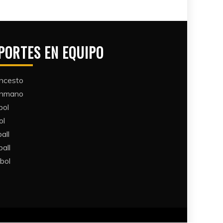
PORTES EN EQUIPO
ncesto
ónmano
bol
ol
all​
all​
bol​