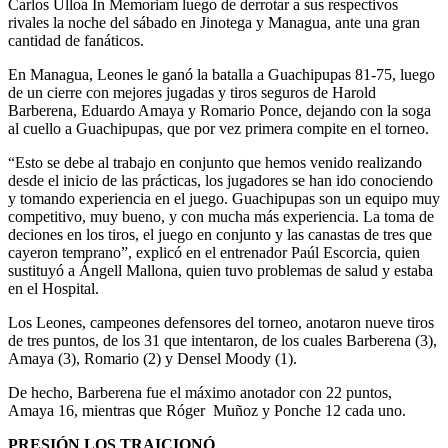
Carlos Ulloa In Memoriam luego de derrotar a sus respectivos
rivales la noche del sábado en Jinotega y Managua, ante una gran
cantidad de fanáticos.
En Managua, Leones le ganó la batalla a Guachipupas 81-75, luego
de un cierre con mejores jugadas y tiros seguros de Harold
Barberena, Eduardo Amaya y Romario Ponce, dejando con la soga
al cuello a Guachipupas, que por vez primera compite en el torneo.
“Esto se debe al trabajo en conjunto que hemos venido realizando
desde el inicio de las prácticas, los jugadores se han ido conociendo
y tomando experiencia en el juego. Guachipupas son un equipo muy
competitivo, muy bueno, y con mucha más experiencia. La toma de
deciones en los tiros, el juego en conjunto y las canastas de tres que
cayeron temprano”, explicó en el entrenador Paúl Escorcia, quien
sustituyó a Ángell Mallona, quien tuvo problemas de salud y estaba
en el Hospital.
Los Leones, campeones defensores del torneo, anotaron nueve tiros
de tres puntos, de los 31 que intentaron, de los cuales Barberena (3),
Amaya (3), Romario (2) y Densel Moody (1).
De hecho, Barberena fue el máximo anotador con 22 puntos,
Amaya 16, mientras que Róger Muñoz y Ponche 12 cada uno.
PRESIÓN LOS TRAICIONÓ