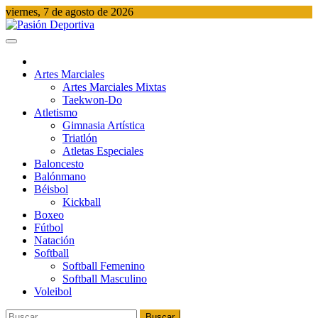
Saltar
viernes, 7 de agosto de 2026
al
contenido
Pasión Deportiva
Información del acontecer Deportivo
Artes Marciales
Artes Marciales Mixtas
Taekwon-Do
Atletismo
Gimnasia Artística
Triatlón​
Atletas Especiales
Baloncesto
Balónmano
Béisbol
Kickball​
Boxeo
Fútbol
Natación​
Softball​
Softball​ Femenino
Softball​ Masculino
Voleibol​
Buscar: