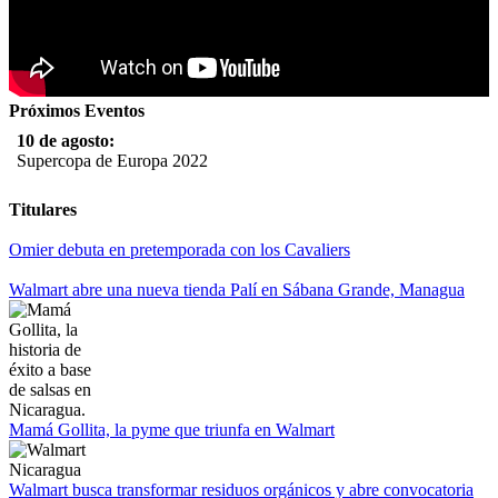
Próximos Eventos
10 de agosto:
Supercopa de Europa 2022
11 al 21 de agosto:
Titulares
Campeonato Europeo de Natación 2022
Omier debuta en pretemporada con los Cavaliers
12 de agosto:
Empieza La Liga 2022-2023
Walmart abre una nueva tienda Palí en Sábana Grande, Managua
Mamá Gollita, la pyme que triunfa en Walmart
Walmart busca transformar residuos orgánicos y abre convocatoria