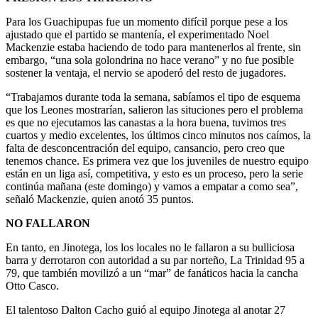
Para los Guachipupas fue un momento difícil porque pese a los
ajustado que el partido se mantenía, el experimentado Noel
Mackenzie estaba haciendo de todo para mantenerlos al frente, sin
embargo, “una sola golondrina no hace verano” y no fue posible
sostener la ventaja, el nervio se apoderó del resto de jugadores.
“Trabajamos durante toda la semana, sabíamos el tipo de esquema
que los Leones mostrarían, salieron las situciones pero el problema
es que no ejecutamos las canastas a la hora buena, tuvimos tres
cuartos y medio excelentes, los últimos cinco minutos nos caímos, la
falta de desconcentración del equipo, cansancio, pero creo que
tenemos chance. Es primera vez que los juveniles de nuestro equipo
están en un liga así, competitiva, y esto es un proceso, pero la serie
continúa mañana (este domingo) y vamos a empatar a como sea”,
señaló Mackenzie, quien anotó 35 puntos.
NO FALLARON
En tanto, en Jinotega, los los locales no le fallaron a su bulliciosa
barra y derrotaron con autoridad a su par norteño, La Trinidad 95 a
79, que también movilizó a un “mar” de fanáticos hacia la cancha
Otto Casco.
El talentoso Dalton Cacho guió al equipo Jinotega al anotar 27