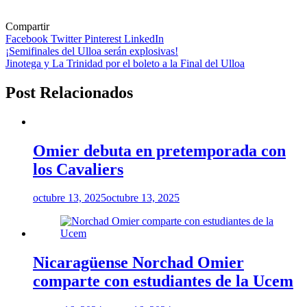
Compartir
Facebook
Twitter
Pinterest
LinkedIn
Navegación
¡Semifinales del Ulloa serán explosivas!
Jinotega y La Trinidad por el boleto a la Final del Ulloa
de
entradas
Post Relacionados
Omier debuta en pretemporada con
los Cavaliers
octubre 13, 2025
octubre 13, 2025
Nicaragüense Norchad Omier
comparte con estudiantes de la Ucem