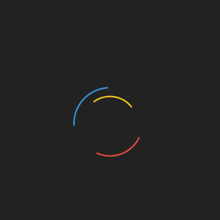
Conjunto La Trinidad. Tomada de la cuenta El
Garden La Trinidad Estelí
COMPARTIR
Facebook
Twitter
Pinterest
LinkedIn
Navegación
Listos semifinalistas del Torneo de