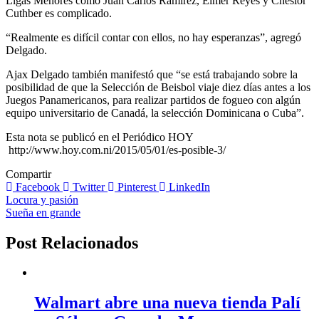
Ligas Menores como Juan Carlos Ramírez, Elmer Reyes y Cheslor
Cuthber es complicado.
“Realmente es difícil contar con ellos, no hay esperanzas”, agregó
Delgado.
Ajax Delgado también manifestó que “se está trabajando sobre la
posibilidad de que la Selección de Beisbol viaje diez días antes a los
Juegos Panamericanos, para realizar partidos de fogueo con algún
equipo universitario de Canadá, la selección Dominicana o Cuba”.
Esta nota se publicó en el Periódico HOY
http://www.hoy.com.ni/2015/05/01/es-posible-3/
Compartir
Facebook
Twitter
Pinterest
LinkedIn
Navegación
Locura y pasión
Sueña en grande
de
entradas
Post Relacionados
Walmart abre una nueva tienda Palí