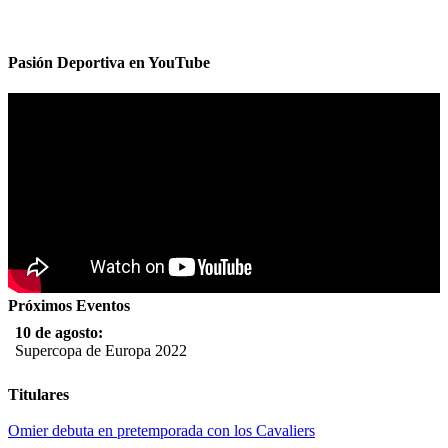
Pasión Deportiva en YouTube
Próximos Eventos
10 de agosto:
Supercopa de Europa 2022
11 al 21 de agosto:
Titulares
Campeonato Europeo de Natación 2022
Omier debuta en pretemporada con los Cavaliers
12 de agosto: