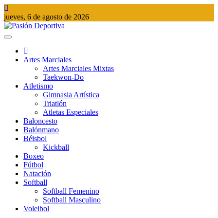
Saltar
al
jueves, 6 de agosto de 2026
contenido
Pasión Deportiva
Información del acontecer Deportivo
Artes Marciales
Artes Marciales Mixtas
Taekwon-Do
Atletismo
Gimnasia Artística
Triatlón​
Atletas Especiales
Baloncesto
Balónmano
Béisbol
Kickball​
Boxeo
Fútbol
Natación​
Softball​
Softball​ Femenino
Softball​ Masculino
Voleibol​