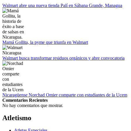
Empieza La Liga 2022-2023
Walmart abre una nueva tienda Palí en Sábana Grande, Managua
Mamá Gollita, la pyme que triunfa en Walmart
Walmart busca transformar residuos orgánicos y abre convocatoria
Nicaragüense Norchad Omier comparte con estudiantes de la Ucem
Comentarios Recientes
No hay comentarios que mostrar.
Atletismo
Atletas Especiales