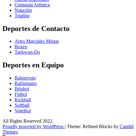
Gimnasia Artística
Natación​
Triatlón​
Deportes de Contacto
Artes Marciales Mixtas
Boxeo
Taekwon-Do
Deportes en Equipo
Baloncesto
Balónmano
Béisbol
Fútbol
Kickball​
Softball​
Voleibol​
All Rights Reserved 2022.
Proudly powered by WordPress
|
Theme: Refined Blocks by
Candid
Themes
.