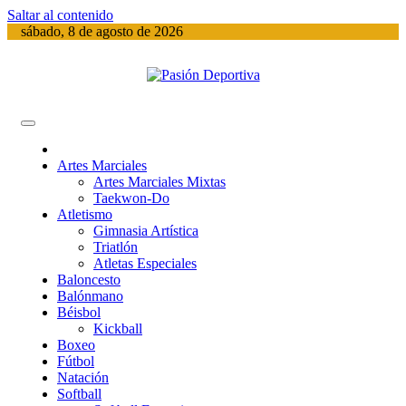
Saltar al contenido
sábado, 8 de agosto de 2026
Información del acontecer Deportivo
Pasión Deportiva
Artes Marciales
Artes Marciales Mixtas
Taekwon-Do
Atletismo
Gimnasia Artística
Triatlón​
Atletas Especiales
Baloncesto
Balónmano
Béisbol
Kickball​
Boxeo
Fútbol
Natación​
Softball​