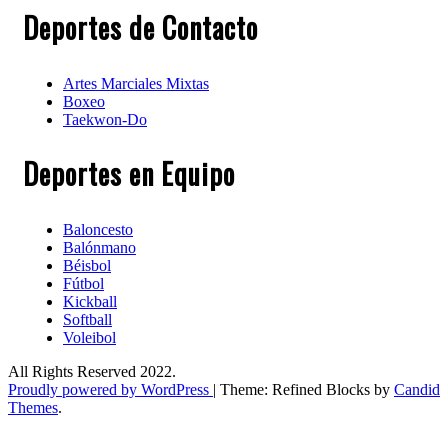
Deportes de Contacto
Artes Marciales Mixtas
Boxeo
Taekwon-Do
Deportes en Equipo
Baloncesto
Balónmano
Béisbol
Fútbol
Kickball​
Softball​
Voleibol​
All Rights Reserved 2022.
Proudly powered by WordPress
|
Theme: Refined Blocks by
Candid
Themes
.