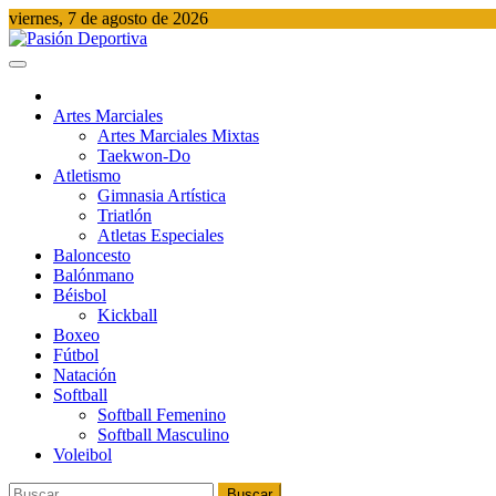
Saltar
viernes, 7 de agosto de 2026
al
contenido
Pasión Deportiva
Información del acontecer Deportivo
Artes Marciales
Artes Marciales Mixtas
Taekwon-Do
Atletismo
Gimnasia Artística
Triatlón​
Atletas Especiales
Baloncesto
Balónmano
Béisbol
Kickball​
Boxeo
Fútbol
Natación​
Softball​
Softball​ Femenino
Softball​ Masculino
Voleibol​
Buscar: