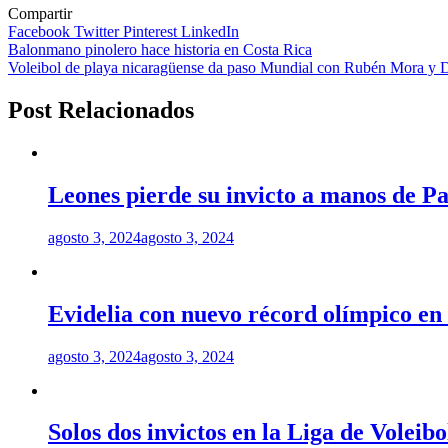
Compartir
Facebook
Twitter
Pinterest
LinkedIn
Navegación
Balonmano pinolero hace historia en Costa Rica
Voleibol de playa nicaragüense da paso Mundial con Rubén Mora y 
de
entradas
Post Relacionados
Leones pierde su invicto a manos de Pa
agosto 3, 2024
agosto 3, 2024
Evidelia con nuevo récord olímpico en
agosto 3, 2024
agosto 3, 2024
Solos dos invictos en la Liga de Voleib