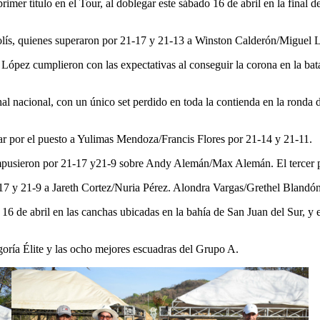
mer título en el Tour, al doblegar este sábado 16 de abril en la final 
Solís, quienes superaron por 21-17 y 21-13 a Winston Calderón/Miguel 
López cumplieron con las expectativas al conseguir la corona en la bata
inal nacional, con un único set perdido en toda la contienda en la rond
otar por el puesto a Yulimas Mendoza/Francis Flores por 21-14 y 21-11.
 impusieron por 21-17 y21-9 sobre Andy Alemán/Max Alemán. El tercer 
 y 21-9 a Jareth Cortez/Nuria Pérez. Alondra Vargas/Grethel Blandón s
 16 de abril en las canchas ubicadas en la bahía de San Juan del Sur, y e
tegoría Élite y las ocho mejores escuadras del Grupo A.