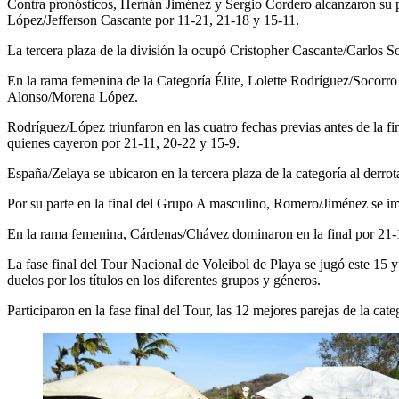
Contra pronósticos, Hernán Jiménez y Sergio Cordero alcanzaron su pri
López/Jefferson Cascante por 11-21, 21-18 y 15-11.
La tercera plaza de la división la ocupó Cristopher Cascante/Carlos 
En la rama femenina de la Categoría Élite, Lolette Rodríguez/Socorro 
Alonso/Morena López.
Rodríguez/López triunfaron en las cuatro fechas previas antes de la f
quienes cayeron por 21-11, 20-22 y 15-9.
España/Zelaya se ubicaron en la tercera plaza de la categoría al derr
Por su parte en la final del Grupo A masculino, Romero/Jiménez se
En la rama femenina, Cárdenas/Chávez dominaron en la final por 21-17
La fase final del Tour Nacional de Voleibol de Playa se jugó este 15 y
duelos por los títulos en los diferentes grupos y géneros.
Participaron en la fase final del Tour, las 12 mejores parejas de la ca