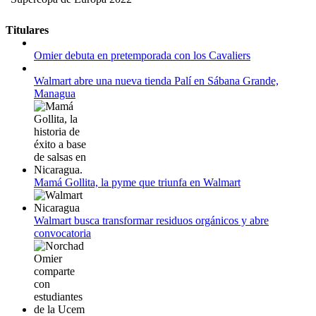
11 al 21 de agosto:
Titulares
Campeonato Europeo de Natación 2022
Omier debuta en pretemporada con los Cavaliers
12 de agosto:
Empieza La Liga 2022-2023
Walmart abre una nueva tienda Palí en Sábana Grande,
Managua
Mamá Gollita, la pyme que triunfa en Walmart
Walmart busca transformar residuos orgánicos y abre
convocatoria