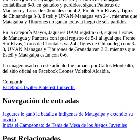
contabilizan 6-0, en ganados y perdidos, siguen Panteras de
Managua y Toros de Chontales con 4-2, Frente Sur Rivas y Tigres
de Chinandega 3-3, Estelí y UNAN-Managua van 2-4, mientras que
Matagalpa y Tiburones no ganan todavía luego de seis partidos.
En la categoría Mayor, Jaguares UAM registra 6-0, siguen Leones
de Managua y Panteras con igual registro de 5-1 al igual que Frente
Sur Rivas, Toros de Chontales va 2-4, Tigres de Chinandega con 3-
3, UNAN-Managua y Tiburones de Granada van 3-3, mientras que
Estelí y Matagalpa están con 0-6.
La imagen usada en este artículo fue tomada por Carlos Montealto,
del sitio oficial en Facebook Leones Voleibol Alcaldía.
Compartir
Facebook
Twitter
Pinterest
LinkedIn
Navegación de entradas
Jaguares le ganó la batalla a Indígenas de Matagalpa y extendió su
invicto
Inicia el Campeonato de Tenis de Mesa de los Juegos Juveniles
Post Relacionados