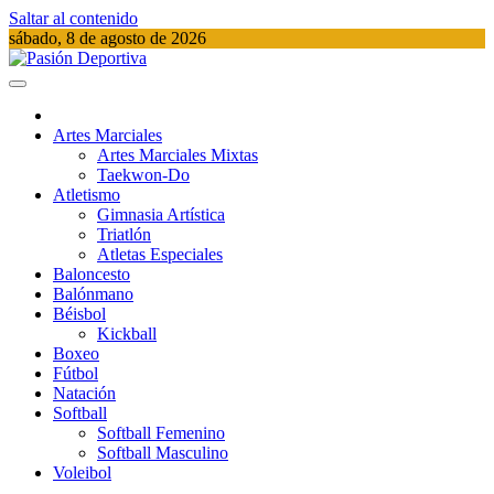
Saltar al contenido
sábado, 8 de agosto de 2026
Pasión Deportiva
Información del acontecer Deportivo
Artes Marciales
Artes Marciales Mixtas
Taekwon-Do
Atletismo
Gimnasia Artística
Triatlón​
Atletas Especiales
Baloncesto
Balónmano
Béisbol
Kickball​
Boxeo
Fútbol
Natación​
Softball​
Softball​ Femenino
Softball​ Masculino
Voleibol​