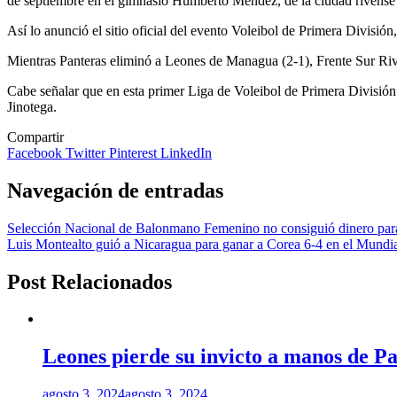
de septiembre en el gimnasio Humberto Méndez, de la ciudad rivense 
Así lo anunció el sitio oficial del evento Voleibol de Primera Divis
Mientras Panteras eliminó a Leones de Managua (2-1), Frente Sur Riva
Cabe señalar que en esta primer Liga de Voleibol de Primera División
Jinotega.
Compartir
Facebook
Twitter
Pinterest
LinkedIn
Navegación de entradas
Selección Nacional de Balonmano Femenino no consiguió dinero para
Luis Montealto guió a Nicaragua para ganar a Corea 6-4 en el Mundi
Post Relacionados
Leones pierde su invicto a manos de Pa
agosto 3, 2024
agosto 3, 2024