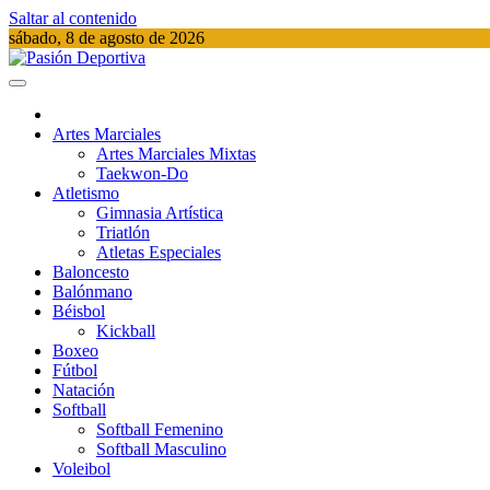
Saltar al contenido
sábado, 8 de agosto de 2026
Pasión Deportiva
Información del acontecer Deportivo
Artes Marciales
Artes Marciales Mixtas
Taekwon-Do
Atletismo
Gimnasia Artística
Triatlón​
Atletas Especiales
Baloncesto
Balónmano
Béisbol
Kickball​
Boxeo
Fútbol
Natación​
Softball​
Softball​ Femenino
Softball​ Masculino
Voleibol​