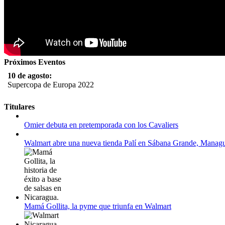
Próximos Eventos
10 de agosto:
Supercopa de Europa 2022
11 al 21 de agosto:
Titulares
Campeonato Europeo de Natación 2022
Omier debuta en pretemporada con los Cavaliers
12 de agosto:
Empieza La Liga 2022-2023
Walmart abre una nueva tienda Palí en Sábana Grande, Manag
Mamá Gollita, la pyme que triunfa en Walmart