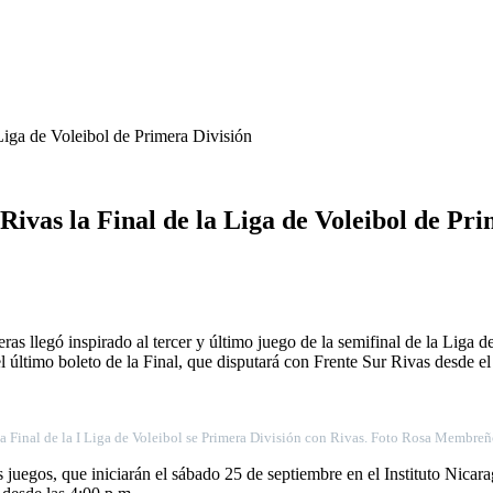
 Liga de Voleibol de Primera División
Rivas la Final de la Liga de Voleibol de Pr
ras llegó inspirado al tercer y último juego de la semifinal de la Liga
último boleto de la Final, que disputará con Frente Sur Rivas desde el
la Final de la I Liga de Voleibol se Primera División con Rivas. Foto Rosa Membre
es juegos, que iniciarán el sábado 25 de septiembre en el Instituto Nica