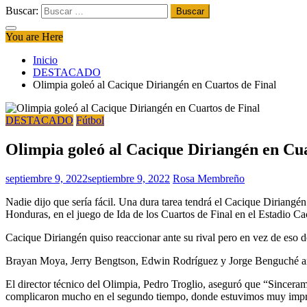
Buscar:
You are Here
Inicio
DESTACADO
Olimpia goleó al Cacique Diriangén en Cuartos de Final
DESTACADO
Fútbol
Olimpia goleó al Cacique Diriangén en Cua
septiembre 9, 2022
septiembre 9, 2022
Rosa Membreño
Nadie dijo que sería fácil. Una dura tarea tendrá el Cacique Diriangé
Honduras, en el juego de Ida de los Cuartos de Final en el Estadio C
Cacique Diriangén quiso reaccionar ante su rival pero en vez de eso 
Brayan Moya, Jerry Bengtson, Edwin Rodríguez y Jorge Benguché an
El director técnico del Olimpia, Pedro Troglio, aseguró que “Sincera
complicaron mucho en el segundo tiempo, donde estuvimos muy impreci