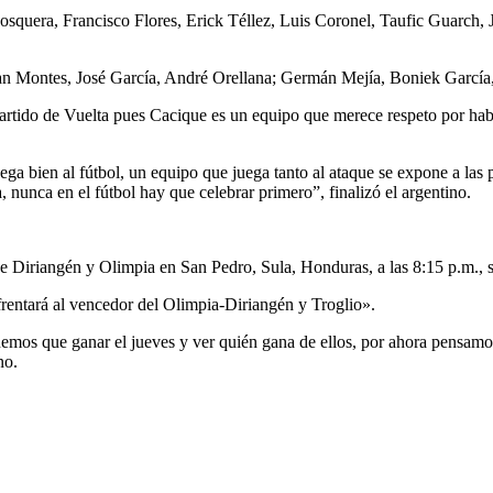
Mosquera, Francisco Flores, Erick Téllez, Luis Coronel, Taufic Guarch
an Montes, José García, André Orellana; Germán Mejía, Boniek García
 partido de Vuelta pues Cacique es un equipo que merece respeto por h
ga bien al fútbol, un equipo que juega tanto al ataque se expone a las
 nunca en el fútbol hay que celebrar primero”, finalizó el argentino.
ue Diriangén y Olimpia en San Pedro, Sula, Honduras, a las 8:15 p.m., s
frentará al vencedor del Olimpia-Diriangén y Troglio».
os que ganar el jueves y ver quién gana de ellos, por ahora pensamos 
no.