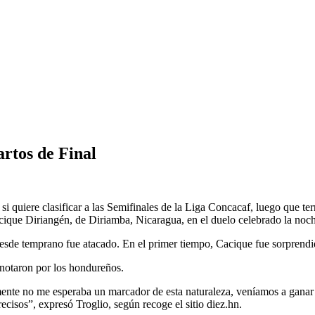
rtos de Final
n si quiere clasificar a las Semifinales de la Liga Concacaf, luego que
acique Diriangén, de Diriamba, Nicaragua, en el duelo celebrado la noch
desde temprano fue atacado. En el primer tiempo, Cacique fue sorprendid
otaron por los hondureños.
mente no me esperaba un marcador de esta naturaleza, veníamos a ganar 
sos”, expresó Troglio, según recoge el sitio diez.hn.