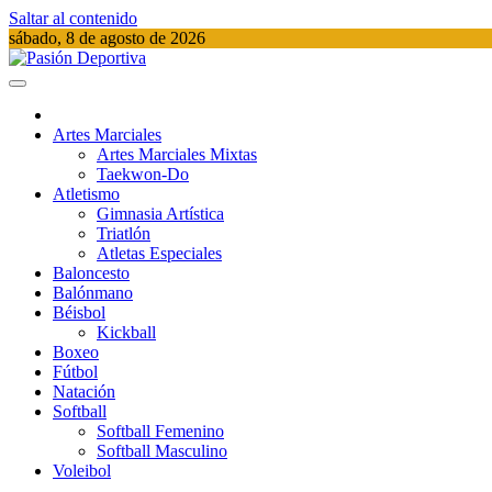
Saltar al contenido
sábado, 8 de agosto de 2026
Pasión Deportiva
Información del acontecer Deportivo
Artes Marciales
Artes Marciales Mixtas
Taekwon-Do
Atletismo
Gimnasia Artística
Triatlón​
Atletas Especiales
Baloncesto
Balónmano
Béisbol
Kickball​
Boxeo
Fútbol
Natación​
Softball​
Softball​ Femenino
Softball​ Masculino
Voleibol​