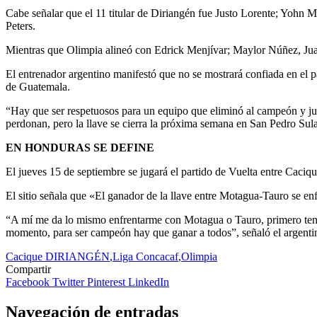
Cabe señalar que el 11 titular de Diriangén fue Justo Lorente; Yohn 
Peters.
Mientras que Olimpia alineó con Edrick Menjívar; Maylor Núñez, Ju
El entrenador argentino manifestó que no se mostrará confiada en el
de Guatemala.
“Hay que ser respetuosos para un equipo que eliminó al campeón y jue
perdonan, pero la llave se cierra la próxima semana en San Pedro Sula,
EN HONDURAS SE DEFINE
El jueves 15 de septiembre se jugará el partido de Vuelta entre Caciq
El sitio señala que «El ganador de la llave entre Motagua-Tauro se en
“A mí me da lo mismo enfrentarme con Motagua o Tauro, primero tenem
momento, para ser campeón hay que ganar a todos”, señaló el argenti
Cacique DIRIANGÉN
,
Liga Concacaf
,
Olimpia
Compartir
Facebook
Twitter
Pinterest
LinkedIn
Navegación de entradas