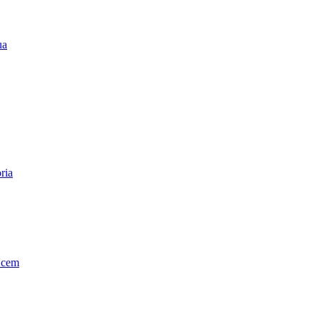
ua
ria
Ucem