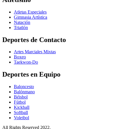
Atletas Especiales
Gimnasia Artística
Natación​
Triatlón​
Deportes de Contacto
Artes Marciales Mixtas
Boxeo
Taekwon-Do
Deportes en Equipo
Baloncesto
Balónmano
Béisbol
Fútbol
Kickball​
Softball​
Voleibol​
All Rights Reserved 2022.