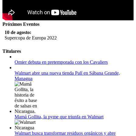
Próximos Eventos
10 de agosto:
Supercopa de Europa 2022
11 al 21 de agosto:
Titulares
Campeonato Europeo de Natación 2022
Omier debuta en pretemporada con los Cavaliers
12 de agosto:
Empieza La Liga 2022-2023
Walmart abre una nueva tienda Palí en Sábana Grande,
Managua
Mamá Gollita, la pyme que triunfa en Walmart
Walmart busca transformar residuos orgánicos y abre