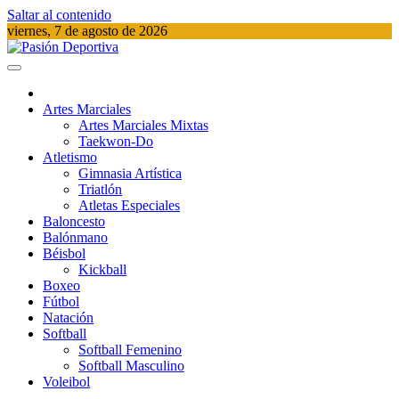
Saltar al contenido
viernes, 7 de agosto de 2026
Pasión Deportiva
Información del acontecer Deportivo
Artes Marciales
Artes Marciales Mixtas
Taekwon-Do
Atletismo
Gimnasia Artística
Triatlón​
Atletas Especiales
Baloncesto
Balónmano
Béisbol
Kickball​
Boxeo
Fútbol
Natación​
Softball​
Softball​ Femenino
Softball​ Masculino
Voleibol​