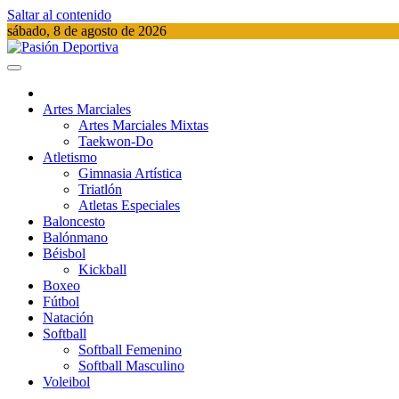
Saltar al contenido
sábado, 8 de agosto de 2026
Pasión Deportiva
Información del acontecer Deportivo
Artes Marciales
Artes Marciales Mixtas
Taekwon-Do
Atletismo
Gimnasia Artística
Triatlón​
Atletas Especiales
Baloncesto
Balónmano
Béisbol
Kickball​
Boxeo
Fútbol
Natación​
Softball​
Softball​ Femenino
Softball​ Masculino
Voleibol​