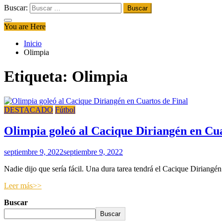
Buscar:
You are Here
Inicio
Olimpia
Etiqueta:
Olimpia
DESTACADO
Fútbol
Olimpia goleó al Cacique Diriangén en Cua
septiembre 9, 2022
septiembre 9, 2022
Nadie dijo que sería fácil. Una dura tarea tendrá el Cacique Diriangén 
Leer más>>
Buscar
Buscar