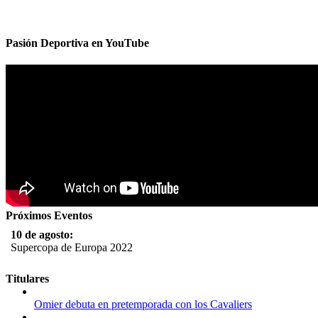
Pasión Deportiva en YouTube
Próximos Eventos
10 de agosto:
Supercopa de Europa 2022
11 al 21 de agosto:
Titulares
Campeonato Europeo de Natación 2022
Omier debuta en pretemporada con los Cavaliers
12 de agosto: