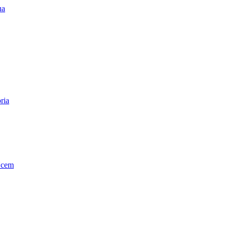
ua
ria
Ucem