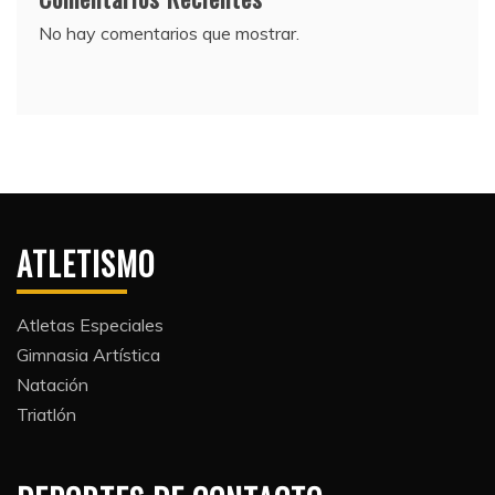
No hay comentarios que mostrar.
ATLETISMO
Atletas Especiales
Gimnasia Artística
Natación​
Triatlón​