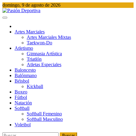
Saltar
domingo, 9 de agosto de 2026
al
contenido
Pasión Deportiva
Información del acontecer Deportivo
Artes Marciales
Artes Marciales Mixtas
Taekwon-Do
Atletismo
Gimnasia Artística
Triatlón​
Atletas Especiales
Baloncesto
Balónmano
Béisbol
Kickball​
Boxeo
Fútbol
Natación​
Softball​
Softball​ Femenino
Softball​ Masculino
Voleibol​
Buscar: