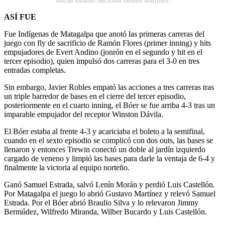
oficial Estadio Nacional Dennis Martinez.
ASÍ FUE
Fue Indígenas de Matagalpa que anotó las primeras carreras del
juego con fly de sacrificio de Ramón Flores (primer inning) y hits
empujadores de Evert Andino (jonrón en el segundo y hit en el
tercer episodio), quien impulsó dos carreras para el 3-0 en tres
entradas completas.
Sin embargo, Javier Robles empató las acciones a tres carreras tras
un triple barredor de bases en el cierre del tercer episodio,
posteriormente en el cuarto inning, el Bóer se fue arriba 4-3 tras un
imparable empujador del receptor Winston Dávila.
El Bóer estaba al frente 4-3 y acariciaba el boleto a la semifinal,
cuando en el sexto episodio se complicó con dos outs, las bases se
llenaron y entonces Trewin conectó un doble al jardín izquierdo
cargado de veneno y limpió las bases para darle la ventaja de 6-4 y
finalmente la victoria al equipo norteño.
Ganó Samuel Estrada, salvó Lenín Morán y perdió Luis Castellón.
Por Matagalpa el juego lo abrió Gustavo Martínez y relevó Samuel
Estrada. Por el Bóer abrió Braulio Silva y lo relevaron Jimmy
Bermúdez, Wilfredo Miranda, Wilber Bucardo y Luis Castellón.