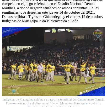
campeón en el juego celebrado en el Estadio Nacional Dennis
Martínez, a donde llegaron fanáticos de ambos conjuntos. En las
semifinales, que despegan este jueves 14 de octubre del 2021,
Dantos recibirá a Tigres de Chinandega, y el viernes 15 de octubre,
Indígenas de Matagalpa le da la bienvenida a León.
Indígenas de Matagalpa celebra su pase a la Semifinal del Campeonato Germán
Pomares está noche al eliminar al Bóer en Managua. Foto tomada del sitio