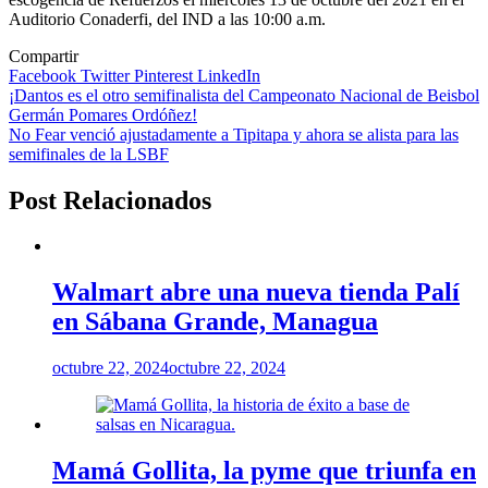
Auditorio Conaderfi, del IND a las 10:00 a.m.
Compartir
Facebook
Twitter
Pinterest
LinkedIn
Navegación
¡Dantos es el otro semifinalista del Campeonato Nacional de Beisbol
Germán Pomares Ordóñez!
de
No Fear venció ajustadamente a Tipitapa y ahora se alista para las
entradas
semifinales de la LSBF
Post Relacionados
Walmart abre una nueva tienda Palí
en Sábana Grande, Managua
octubre 22, 2024
octubre 22, 2024
Mamá Gollita, la pyme que triunfa en