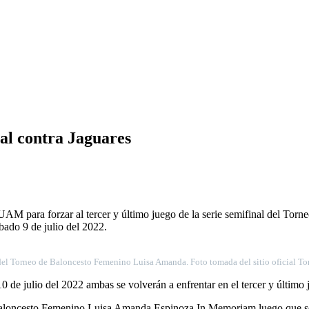
nal contra Jaguares
a UAM para forzar al tercer y último juego de la serie semifinal del
ado 9 de julio del 2022.
a del Torneo de Baloncesto Femenino Luisa Amanda. Foto tomada del sitio oficial
0 de julio del 2022 ambas se volverán a enfrentar en el tercer y último 
aloncesto Femenino Luisa Amanda Espinoza In Memoriam luego que se a