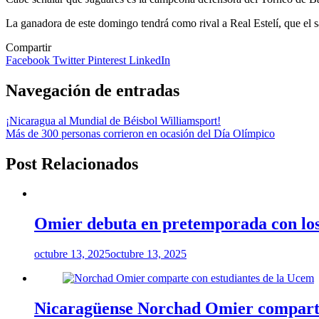
La ganadora de este domingo tendrá como rival a Real Estelí, que el s
Compartir
Facebook
Twitter
Pinterest
LinkedIn
Navegación de entradas
¡Nicaragua al Mundial de Béisbol Williamsport!
Más de 300 personas corrieron en ocasión del Día Olímpico
Post Relacionados
Omier debuta en pretemporada con los
octubre 13, 2025
octubre 13, 2025
Nicaragüense Norchad Omier comparte