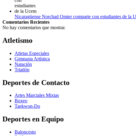
Nicaragüense Norchad Omier comparte con estudiantes de la 
Comentarios Recientes
No hay comentarios que mostrar.
Atletismo
Atletas Especiales
Gimnasia Artística
Natación​
Triatlón​
Deportes de Contacto
Artes Marciales Mixtas
Boxeo
Taekwon-Do
Deportes en Equipo
Baloncesto