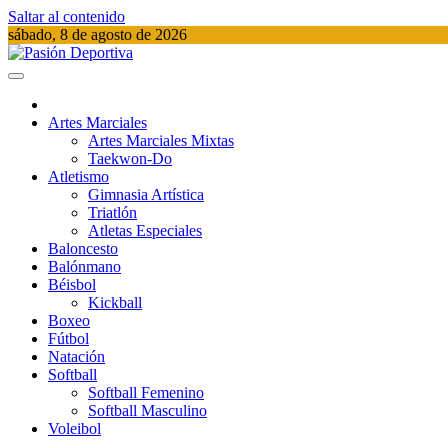
Saltar al contenido
sábado, 8 de agosto de 2026
Pasión Deportiva
Información del acontecer Deportivo
Artes Marciales
Artes Marciales Mixtas
Taekwon-Do
Atletismo
Gimnasia Artística
Triatlón​
Atletas Especiales
Baloncesto
Balónmano
Béisbol
Kickball​
Boxeo
Fútbol
Natación​
Softball​
Softball​ Femenino
Softball​ Masculino
Voleibol​