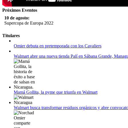
Próximos Eventos
10 de agosto:
Supercopa de Europa 2022
11 al 21 de agosto:
Titulares
Campeonato Europeo de Natación 2022
Omier debuta en pretemporada con los Cavaliers
12 de agosto:
Empieza La Liga 2022-2023
Walmart abre una nueva tienda Palí en Sábana Grande, Manag
Mamá Gollita, la pyme que triunfa en Walmart
Walmart busca transformar residuos orgánicos y abre convocato