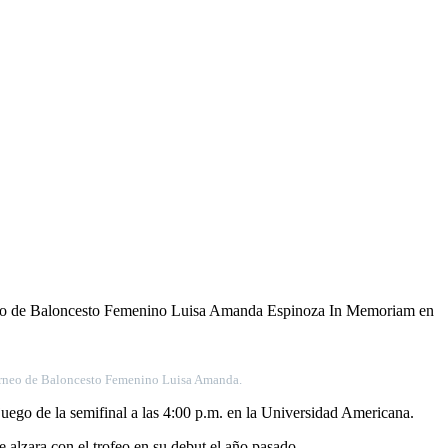
 Torneo de Baloncesto Femenino Luisa Amanda Espinoza In Memoriam en
 Torneo de Baloncesto Femenino Luisa Amanda.
juego de la semifinal a las 4:00 p.m. en la Universidad Americana.
lzara con el trofeo en su debut el año pasado.