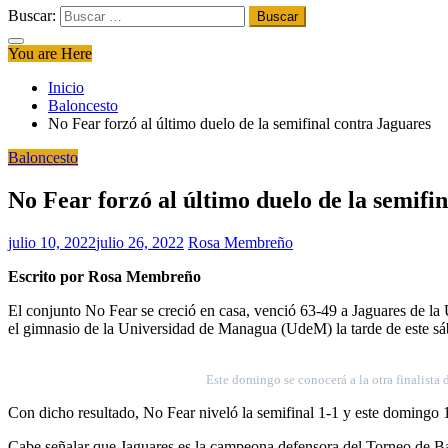
Buscar:
You are Here
Inicio
Baloncesto
No Fear forzó al último duelo de la semifinal contra Jaguares
Baloncesto
No Fear forzó al último duelo de la semifi
julio 10, 2022
julio 26, 2022
Rosa Membreño
Escrito por Rosa Membreño
El conjunto No Fear se creció en casa, venció 63-49 a Jaguares de l
el gimnasio de la Universidad de Managua (UdeM) la tarde de este sáb
Este domingo se conocerá a la otra finalist
Con dicho resultado, No Fear niveló la semifinal 1-1 y este domingo 1
Cabe señalar que Jaguares es la campeona defensora del Torneo de B