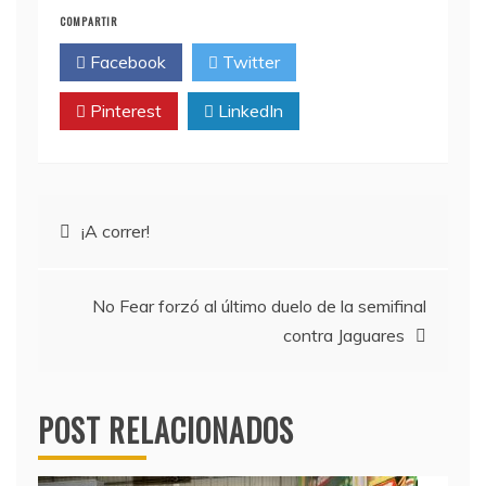
COMPARTIR
Facebook
Twitter
Pinterest
LinkedIn
Navegación
¡A correr!
de
No Fear forzó al último duelo de la semifinal
entradas
contra Jaguares
POST RELACIONADOS