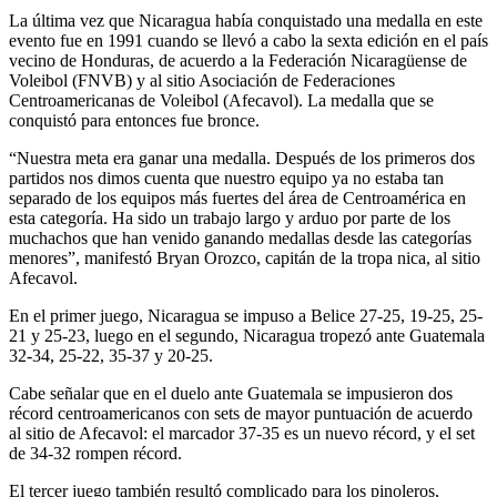
La última vez que Nicaragua había conquistado una medalla en este
evento fue en 1991 cuando se llevó a cabo la sexta edición en el país
vecino de Honduras, de acuerdo a la Federación Nicaragüense de
Voleibol (FNVB) y al sitio Asociación de Federaciones
Centroamericanas de Voleibol (Afecavol). La medalla que se
conquistó para entonces fue bronce.
“Nuestra meta era ganar una medalla. Después de los primeros dos
partidos nos dimos cuenta que nuestro equipo ya no estaba tan
separado de los equipos más fuertes del área de Centroamérica en
esta categoría. Ha sido un trabajo largo y arduo por parte de los
muchachos que han venido ganando medallas desde las categorías
menores”, manifestó Bryan Orozco, capitán de la tropa nica, al sitio
Afecavol.
En el primer juego, Nicaragua se impuso a Belice 27-25, 19-25, 25-
21 y 25-23, luego en el segundo, Nicaragua tropezó ante Guatemala
32-34, 25-22, 35-37 y 20-25.
Cabe señalar que en el duelo ante Guatemala se impusieron dos
récord centroamericanos con sets de mayor puntuación de acuerdo
al sitio de Afecavol: el marcador 37-35 es un nuevo récord, y el set
de 34-32 rompen récord.
El tercer juego también resultó complicado para los pinoleros,