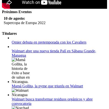
Próximos Eventos
10 de agosto:
Supercopa de Europa 2022
11 al 21 de agosto:
Titulares
Campeonato Europeo de Natación 2022
Omier debuta en pretemporada con los Cavaliers
12 de agosto:
Empieza La Liga 2022-2023
Walmart abre una nueva tienda Palí en Sábana Grande,
Managua
Mamá Gollita, la pyme que triunfa en Walmart
Walmart busca transformar residuos orgánicos y abre
convocatoria