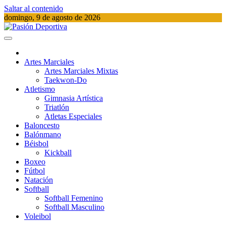
Saltar al contenido
domingo, 9 de agosto de 2026
Pasión Deportiva
Información del acontecer Deportivo
Artes Marciales
Artes Marciales Mixtas
Taekwon-Do
Atletismo
Gimnasia Artística
Triatlón​
Atletas Especiales
Baloncesto
Balónmano
Béisbol
Kickball​
Boxeo
Fútbol
Natación​
Softball​
Softball​ Femenino
Softball​ Masculino
Voleibol​