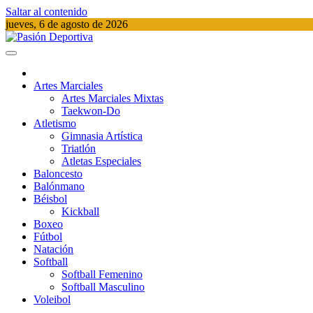
Saltar al contenido
jueves, 6 de agosto de 2026
Pasión Deportiva
Información del acontecer Deportivo
Artes Marciales
Artes Marciales Mixtas
Taekwon-Do
Atletismo
Gimnasia Artística
Triatlón​
Atletas Especiales
Baloncesto
Balónmano
Béisbol
Kickball​
Boxeo
Fútbol
Natación​
Softball​
Softball​ Femenino
Softball​ Masculino
Voleibol​