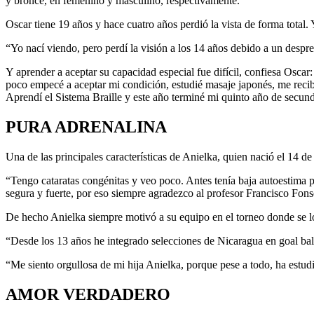
y bronce, en femenino y masculino, respectivamente.
Oscar tiene 19 años y hace cuatro años perdió la vista de forma total. 
“Yo nací viendo, pero perdí la visión a los 14 años debido a un despr
Y aprender a aceptar su capacidad especial fue difícil, confiesa Oscar
poco empecé a aceptar mi condición, estudié masaje japonés, me recibí
Aprendí el Sistema Braille y este año terminé mi quinto año de secun
PURA ADRENALINA
Una de las principales características de Anielka, quien nació el 14 d
“Tengo cataratas congénitas y veo poco. Antes tenía baja autoestima p
segura y fuerte, por eso siempre agradezco al profesor Francisco F
De hecho Anielka siempre motivó a su equipo en el torneo donde se lo
“Desde los 13 años he integrado selecciones de Nicaragua en goal ball
“Me siento orgullosa de mi hija Anielka, porque pese a todo, ha estud
AMOR VERDADERO