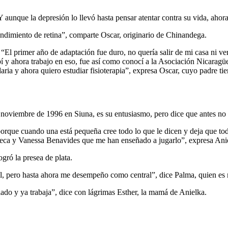
Y aunque la depresión lo llevó hasta pensar atentar contra su vida, ahora
endimiento de retina”, comparte Oscar, originario de Chinandega.
: “El primer año de adaptación fue duro, no quería salir de mi casa ni ve
 y ahora trabajo en eso, fue así como conocí a la Asociación Nicaragüe
daria y ahora quiero estudiar fisioterapia”, expresa Oscar, cuyo padre
e noviembre de 1996 en Siuna, es su entusiasmo, pero dice que antes no 
orque cuando una está pequeña cree todo lo que le dicen y deja que todo 
onseca y Vanessa Benavides que me han enseñado a jugarlo”, expresa A
gró la presea de plata.
, pero hasta ahora me desempeño como central”, dice Palma, quien es mas
iado y ya trabaja”, dice con lágrimas Esther, la mamá de Anielka.