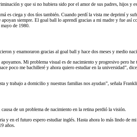
scriminación y que si no hubiera sido por el amor de sus padres, hijos y
 es ciega y dos tíos también. Cuando perdí la vista me deprimí y sufrí
 apoyan siempre. El goal ball lo aprendí gracias a mi madre y fue así 
e mayo de 1980.
ocieron y enamoraron gracias al goal ball y hace dos meses y medio naci
s apoyamos. Mi problema visual es de nacimiento y progresivo pero he 
, hace poco me bachilleré y ahora quiero estudiar en la universidad”, 
sta y trabajo a domicilio y nuestras familias nos ayudan”, señala Frankl
 causa de un problema de nacimiento en la retina perdió la visión.
a y en el futuro espero estudiar inglés. Hasta ahora lo más lindo de mi v
 19 años.