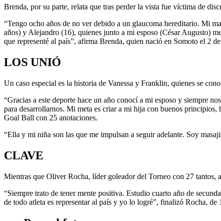
Brenda, por su parte, relata que tras perder la vista fue víctima de di
“Tengo ocho años de no ver debido a un glaucoma hereditario. Mi mamá
años) y Alejandro (16), quienes junto a mi esposo (César Augusto) me
que representé al país”, afirma Brenda, quien nació en Somoto el 2 d
LOS UNIÓ
Un caso especial es la historia de Vanessa y Franklin, quienes se con
“Gracias a este deporte hace un año conocí a mi esposo y siempre no
para desarrollarnos. Mi meta es criar a mi hija con buenos principios
Goal Ball con 25 anotaciones.
“Ella y mi niña son las que me impulsan a seguir adelante. Soy masaji
CLAVE
Mientras que Oliver Rocha, líder goleador del Torneo con 27 tantos, a
“Siempre trato de tener mente positiva. Estudio cuarto año de secundari
de todo atleta es representar al país y yo lo logré”, finalizó Rocha, de