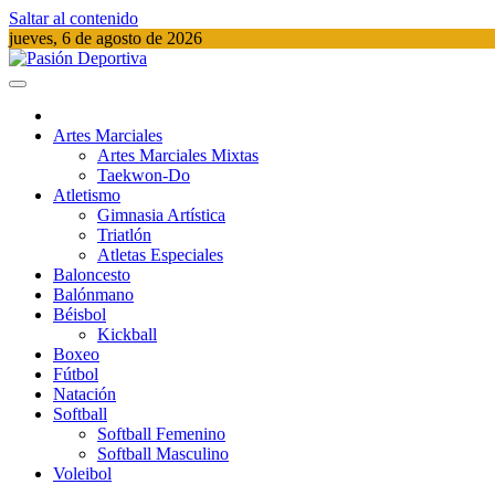
Saltar al contenido
jueves, 6 de agosto de 2026
Pasión Deportiva
Información del acontecer Deportivo
Artes Marciales
Artes Marciales Mixtas
Taekwon-Do
Atletismo
Gimnasia Artística
Triatlón​
Atletas Especiales
Baloncesto
Balónmano
Béisbol
Kickball​
Boxeo
Fútbol
Natación​
Softball​
Softball​ Femenino
Softball​ Masculino
Voleibol​