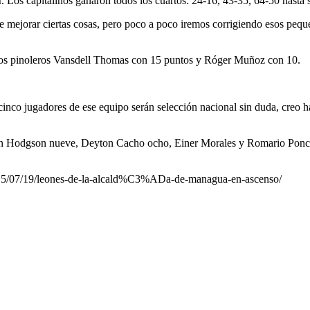
 Los capitalinos ganaron todos los cuartos: 24-16, 43-35, 64-50 hasta se
mejorar ciertas cosas, pero poco a poco iremos corrigiendo esos pequeño
a los pinoleros Vansdell Thomas con 15 puntos y Róger Muñoz con 10.
inco jugadores de ese equipo serán selección nacional sin duda, creo 
on Hodgson nueve, Deyton Cacho ocho, Einer Morales y Romario Ponce s
2015/07/19/leones-de-la-alcald%C3%ADa-de-managua-en-ascenso/