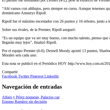
El partido fue dominado por Leones (4-2), pese al esfuerzo de Premier.
“Ahí vamos con altibajos, pero siempre en curso. Aunque tenemos que 
dominicano Amaurys Ripoll.
Ripoll fue el máximo encestador con 26 puntos y 16 rebotes, junto 
Sobre sus rivales, de la Premier, Ripoll aseguró:
“Es un equipo que va ser muy bueno, con mucho talento, pienso que c
llegarán muy lejos”, finalizó Ripoll.
Por el equipo Premier (6-0), Densell Moody aportó 13 puntos, Sharl
Morales seis cada uno.
Esta nota se publicó en el Periódico HOY http://www.hoy.com.ni/
Compartir
Facebook
Twitter
Pinterest
LinkedIn
Navegación de entradas
Alfaro y Pérez noquean, Palacios cae
Erasmo Ramírez sin decisión