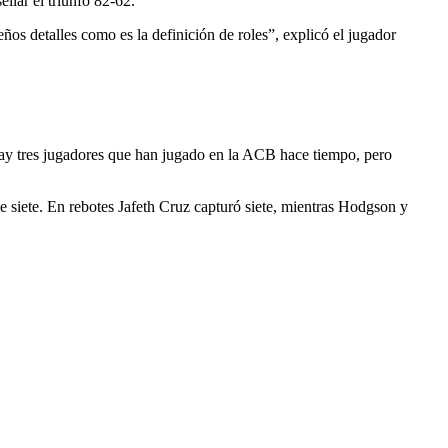
llar el triunfo 82-62.
s detalles como es la definición de roles”, explicó el jugador
hay tres jugadores que han jugado en la ACB hace tiempo, pero
iete. En rebotes Jafeth Cruz capturó siete, mientras Hodgson y