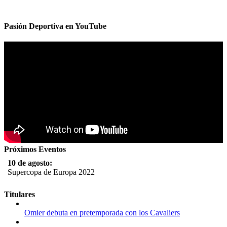
Pasión Deportiva en YouTube
Próximos Eventos
10 de agosto:
Supercopa de Europa 2022
11 al 21 de agosto:
Titulares
Campeonato Europeo de Natación 2022
Omier debuta en pretemporada con los Cavaliers
12 de agosto: