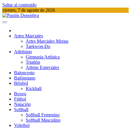
Saltar al contenido
viernes, 7 de agosto de 2026
Pasión Deportiva
Información del acontecer Deportivo
Artes Marciales
Artes Marciales Mixtas
Taekwon-Do
Atletismo
Gimnasia Artística
Triatlón​
Atletas Especiales
Baloncesto
Balónmano
Béisbol
Kickball​
Boxeo
Fútbol
Natación​
Softball​
Softball​ Femenino
Softball​ Masculino
Voleibol​