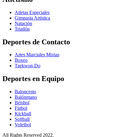
Atletas Especiales
Gimnasia Artística
Natación​
Triatlón​
Deportes de Contacto
Artes Marciales Mixtas
Boxeo
Taekwon-Do
Deportes en Equipo
Baloncesto
Balónmano
Béisbol
Fútbol
Kickball​
Softball​
Voleibol​
All Rights Reserved 2022.