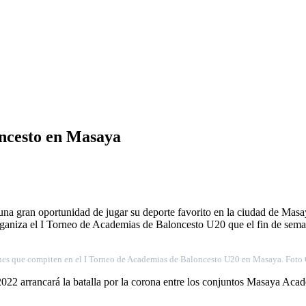
oncesto en Masaya
una gran oportunidad de jugar su deporte favorito en la ciudad de Mas
organiza el I Torneo de Academias de Baloncesto U20 que el fin de seman
nes que compiten en el I Torneo de Academias de Baloncesto U20 en Masaya. Foto C
2022 arrancará la batalla por la corona entre los conjuntos Masaya A