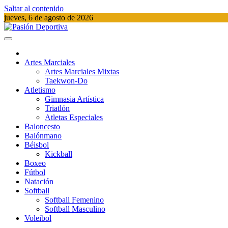
Saltar al contenido
jueves, 6 de agosto de 2026
Pasión Deportiva
Información del acontecer Deportivo
Artes Marciales
Artes Marciales Mixtas
Taekwon-Do
Atletismo
Gimnasia Artística
Triatlón​
Atletas Especiales
Baloncesto
Balónmano
Béisbol
Kickball​
Boxeo
Fútbol
Natación​
Softball​
Softball​ Femenino
Softball​ Masculino
Voleibol​