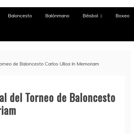
A
Baloncesto
Balónmano
Béisbol
Boxeo
 Torneo de Baloncesto Carlos Ulloa In Memoriam
nal del Torneo de Baloncesto
riam