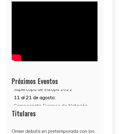
Próximos Eventos
11 al 21 de agosto:
Campeonato Europeo de Natación
2022
12 de agosto:
Titulares
Empieza La Liga 2022-2023
Omier debuta en pretemporada con los