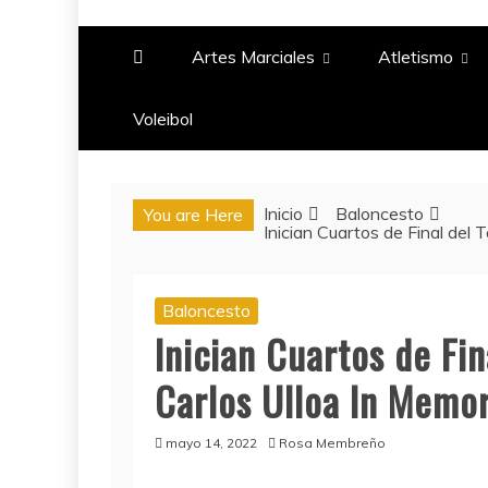
PASIÓN DEPORTIV
Artes Marciales
Atletismo
Voleibol​
Inicio
Baloncesto
You are Here
Inician Cuartos de Final del
Baloncesto
Inician Cuartos de Fi
Carlos Ulloa In Memo
mayo 14, 2022
Rosa Membreño