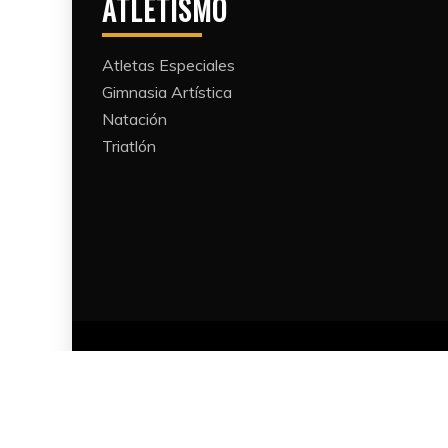
ATLETISMO
Atletas Especiales
Gimnasia Artística
Natación​
Triatlón​
Proudl