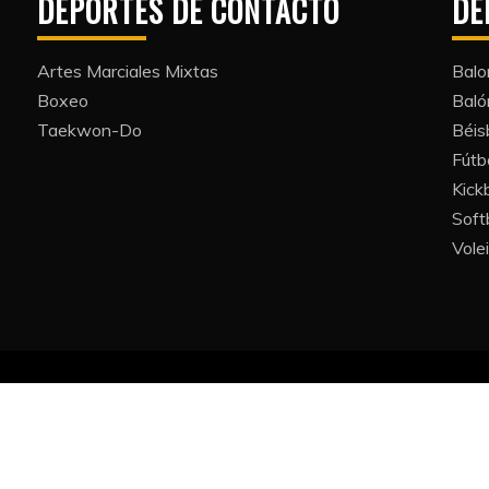
DEPORTES DE CONTACTO
DE
Artes Marciales Mixtas
Balo
Boxeo
Bal
Taekwon-Do
Béis
Fútb
Kickb
Softb
Volei
All Rights Reserved 2022.
y powered by WordPress
|
Theme: Refined Blocks by
Candid 