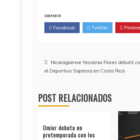
COMPARTIR
Facebook
Twitter
Pintere
Navegación
Nicaragüense Yessenia Flores debutó c
el Deportivo Saprissa en Costa Rica
de
entradas
POST RELACIONADOS
Omier debuta en
pretemporada con los