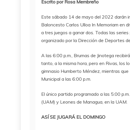
Escrito por Rosa Membreño
Este sábado 14 de mayo del 2022 darán ini
Baloncesto Carlos Ulloa In Memoriam en di
a tres juegos a ganar dos. Todas las serie
organizado por la Dirección de Deportes d
A las 6:00 p.m., Brumas de Jinotega recibirá
tanto, a la misma hora, pero en Rivas, los l
gimnasio Humberto Méndez, mientras que Ti
Municipal a las 6:00 p.m.
El único partido programado a las 5:00 p.m.
(UAM) y Leones de Managua, en la UAM.
ASÍ SE JUGARÁ EL DOMINGO