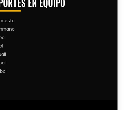
PORTES EN EQUIPO
ncesto
ónmano
bol
ol
all​
all​
bol​
Themes
.