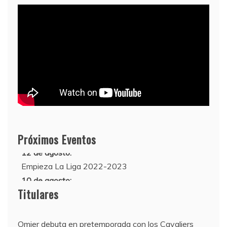
Próximos Eventos
12 de agosto:
Empieza La Liga 2022-2023
10 de agosto:
Supercopa de Europa 2022
Titulares
Omier debuta en pretemporada con los Cavaliers