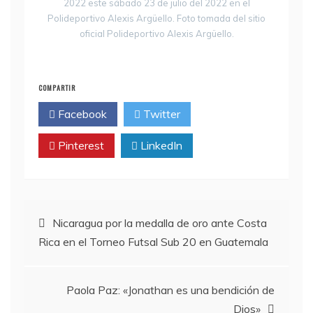
2022 este sábado 23 de julio del 2022 en el
Polideportivo Alexis Argüello. Foto tomada del sitio
oficial Polideportivo Alexis Argüello.
COMPARTIR
Facebook
Twitter
Pinterest
LinkedIn
Navegación
Nicaragua por la medalla de oro ante Costa
Rica en el Torneo Futsal Sub 20 en Guatemala
de
entradas
Paola Paz: «Jonathan es una bendición de
Dios»