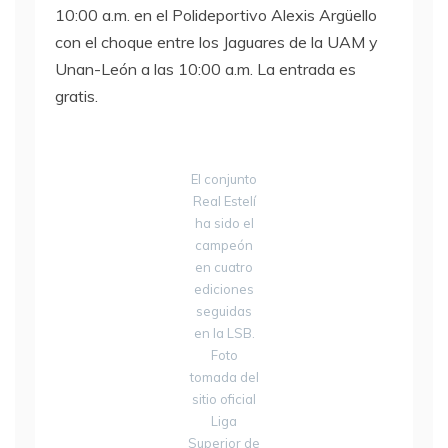
10:00 a.m. en el Polideportivo Alexis Argüello
con el choque entre los Jaguares de la UAM y
Unan-León a las 10:00 a.m. La entrada es
gratis.
El conjunto
Real Estelí
ha sido el
campeón
en cuatro
ediciones
seguidas
en la LSB.
Foto
tomada del
sitio oficial
Liga
Superior de