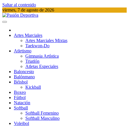
Saltar al contenido
viernes, 7 de agosto de 2026
Pasión Deportiva
Información del acontecer Deportivo
Artes Marciales
Artes Marciales Mixtas
Taekwon-Do
Atletismo
Gimnasia Artística
Triatlón​
Atletas Especiales
Baloncesto
Balónmano
Béisbol
Kickball​
Boxeo
Fútbol
Natación​
Softball​
Softball​ Femenino
Softball​ Masculino
Voleibol​