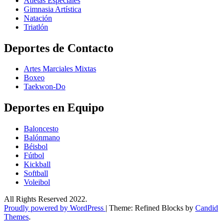
Atletas Especiales
Gimnasia Artística
Natación​
Triatlón​
Deportes de Contacto
Artes Marciales Mixtas
Boxeo
Taekwon-Do
Deportes en Equipo
Baloncesto
Balónmano
Béisbol
Fútbol
Kickball​
Softball​
Voleibol​
All Rights Reserved 2022.
Proudly powered by WordPress
|
Theme: Refined Blocks by
Candid
Themes
.