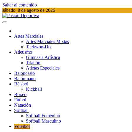
Saltar al contenido
sábado, 8 de agosto de 2026
Pasión Deportiva
Información del acontecer Deportivo
Artes Marciales
Artes Marciales Mixtas
Taekwon-Do
Atletismo
Gimnasia Artística
Triatlón​
Atletas Especiales
Baloncesto
Balónmano
Béisbol
Kickball​
Boxeo
Fútbol
Natación​
Softball​
Softball​ Femenino
Softball​ Masculino
Voleibol​