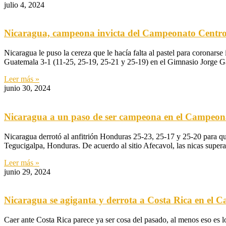
julio 4, 2024
Nicaragua, campeona invicta del Campeonato Centro
Nicaragua le puso la cereza que le hacía falta al pastel para coronar
Guatemala 3-1 (11-25, 25-19, 25-21 y 25-19) en el Gimnasio Jorge G
Leer más »
junio 30, 2024
Nicaragua a un paso de ser campeona en el Campeon
Nicaragua derrotó al anfitrión Honduras 25-23, 25-17 y 25-20 para 
Tegucigalpa, Honduras. De acuerdo al sitio Afecavol, las nicas supe
Leer más »
junio 29, 2024
Nicaragua se agiganta y derrota a Costa Rica en el
Caer ante Costa Rica parece ya ser cosa del pasado, al menos eso es l