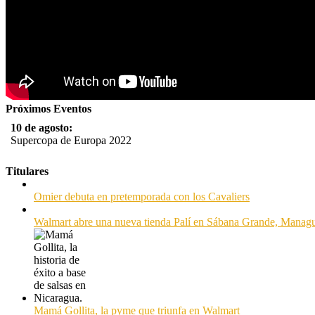
Próximos Eventos
10 de agosto:
Supercopa de Europa 2022
11 al 21 de agosto:
Titulares
Campeonato Europeo de Natación 2022
Omier debuta en pretemporada con los Cavaliers
12 de agosto:
Empieza La Liga 2022-2023
Walmart abre una nueva tienda Palí en Sábana Grande, Manag
Mamá Gollita, la pyme que triunfa en Walmart