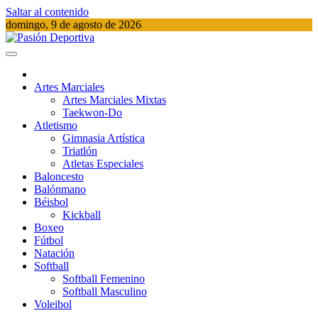
Saltar al contenido
domingo, 9 de agosto de 2026
Pasión Deportiva
Información del acontecer Deportivo
Artes Marciales
Artes Marciales Mixtas
Taekwon-Do
Atletismo
Gimnasia Artística
Triatlón​
Atletas Especiales
Baloncesto
Balónmano
Béisbol
Kickball​
Boxeo
Fútbol
Natación​
Softball​
Softball​ Femenino
Softball​ Masculino
Voleibol​