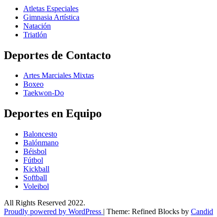
Atletas Especiales
Gimnasia Artística
Natación​
Triatlón​
Deportes de Contacto
Artes Marciales Mixtas
Boxeo
Taekwon-Do
Deportes en Equipo
Baloncesto
Balónmano
Béisbol
Fútbol
Kickball​
Softball​
Voleibol​
All Rights Reserved 2022.
Proudly powered by WordPress
|
Theme: Refined Blocks by
Candid