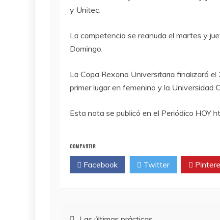
y Unitec.
La competencia se reanuda el martes y jue
Domingo.
La Copa Rexona Universitaria finalizará e
primer lugar en femenino y la Universidad 
Esta nota se publicó en el Periódico HOY
COMPARTIR
Facebook
Twitter
Pintere
Navegación
Las últimas prácticas