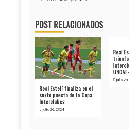
de
POST RELACIONADOS
entradas
Real Es
triunfo
Interc
UNCAF-
julio 24
Real Estelí finaliza en el
sexto puesto de la Copa
Interclubes
julio 26, 2024