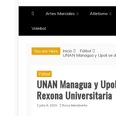
PASIÓN DEPORTIV
Artes Marciales
Atletismo
Voleibol​
Inicio
Fútbol
You are Here
UNAN Managua y Upoli se de
Fútbol
UNAN Managua y Upol
Rexona Universitaria
julio 6, 2015
Rosa Membreño