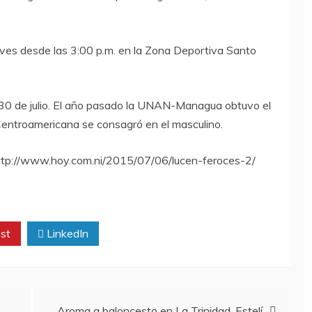
ves desde las 3:00 p.m. en la Zona Deportiva Santo
l 30 de julio. El año pasado la UNAN-Managua obtuvo el
Centroamericana se consagró en el masculino.
 http://www.hoy.com.ni/2015/07/06/lucen-feroces-2/
st
LinkedIn
Aroma a baloncesto en La Trinidad, Estelí