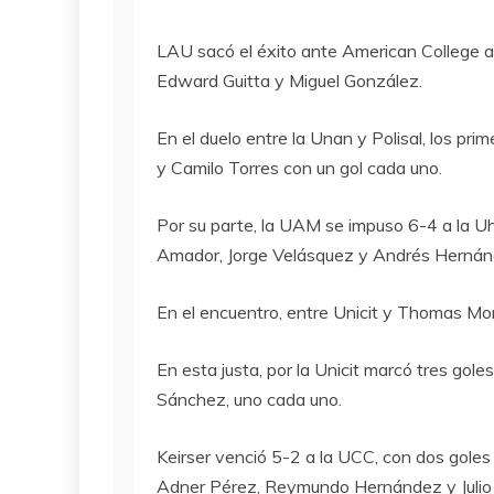
LAU sacó el éxito ante American College al
Edward Guitta y Miguel González.
En el duelo entre la Unan y Polisal, los pr
y Camilo Torres con un gol cada uno.
Por su parte, la UAM se impuso 6-4 a la U
Amador, Jorge Velásquez y Andrés Hernánde
En el encuentro, entre Unicit y Thomas Mor
En esta justa, por la Unicit marcó tres gol
Sánchez, uno cada uno.
Keirser venció 5-2 a la UCC, con dos gole
Adner Pérez, Reymundo Hernández y Julio