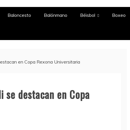
A
Baloncesto
Balónmano
Béisbol
Boxeo
stacan en Copa Rexona Universitaria
i se destacan en Copa