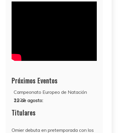
Próximos Eventos
11 al 21 de agosto:
Campeonato Europeo de Natación
2022
12 de agosto:
Empieza La Liga 2022-2023
Titulares
Omier debuta en pretemporada con los