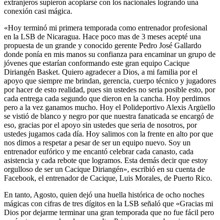
extranjeros supieron acoplarse con los nacionales logrando una
conexión casi mágica.
«Hoy terminó mi primera temporada como entrenador profesional
en la LSB de Nicaragua. Hace poco mas de 3 meses acepté una
propuesta de un grande y conocido gerente Pedro José Gallardo
donde ponía en mis manos su confianza para encaminar un grupo de
jóvenes que estarían conformando este gran equipo Cacique
Diriangén Basket. Quiero agradecer a Dios, a mi familia por el
apoyo que siempre me brindan, gerencia, cuerpo técnico y jugadores
por hacer de esto realidad, pues sin ustedes no seria posible esto, por
cada entrega cada segundo que dieron en la cancha. Hoy perdimos
pero a la vez ganamos mucho. Hoy el Polideportivo Alexis Argüello
se vistió de blanco y negro por que nuestra fanaticada se encargó de
eso, gracias por el apoyo sin ustedes que seria de nosotros, por
ustedes jugamos cada día. Hoy salimos con la frente en alto por que
nos dimos a respetar a pesar de ser un equipo nuevo. Soy un
entrenador eufórico y me encantó celebrar cada canasto, cada
asistencia y cada rebote que logramos. Esta demás decir que estoy
orgulloso de ser un Cacique Diriangén», escribió en su cuenta de
Facebook, el entrenador de Cacique, Luis Morales, de Puerto Rico.
En tanto, Agosto, quien dejó una huella histórica de ocho noches
mágicas con cifras de tres dígitos en la LSB señaló que «Gracias mi
Dios por dejarme terminar una gran temporada que no fue fácil pero