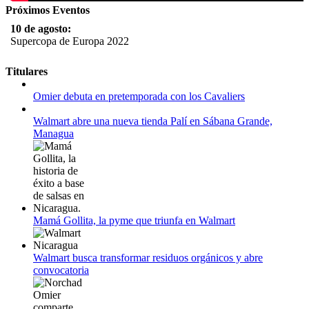
Próximos Eventos
10 de agosto:
Supercopa de Europa 2022
11 al 21 de agosto:
Titulares
Campeonato Europeo de Natación 2022
Omier debuta en pretemporada con los Cavaliers
12 de agosto:
Empieza La Liga 2022-2023
Walmart abre una nueva tienda Palí en Sábana Grande,
Managua
Mamá Gollita, la pyme que triunfa en Walmart
Walmart busca transformar residuos orgánicos y abre
convocatoria