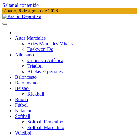
Saltar al contenido
sábado, 8 de agosto de 2026
Pasión Deportiva
Información del acontecer Deportivo
Artes Marciales
Artes Marciales Mixtas
Taekwon-Do
Atletismo
Gimnasia Artística
Triatlón​
Atletas Especiales
Baloncesto
Balónmano
Béisbol
Kickball​
Boxeo
Fútbol
Natación​
Softball​
Softball​ Femenino
Softball​ Masculino
Voleibol​