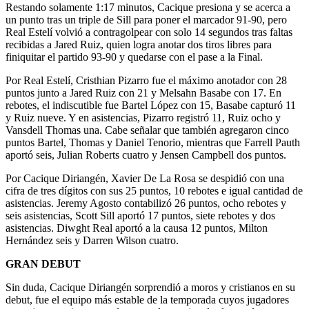
Restando solamente 1:17 minutos, Cacique presiona y se acerca a
un punto tras un triple de Sill para poner el marcador 91-90, pero
Real Estelí volvió a contragolpear con solo 14 segundos tras faltas
recibidas a Jared Ruiz, quien logra anotar dos tiros libres para
finiquitar el partido 93-90 y quedarse con el pase a la Final.
Por Real Estelí, Cristhian Pizarro fue el máximo anotador con 28
puntos junto a Jared Ruiz con 21 y Melsahn Basabe con 17. En
rebotes, el indiscutible fue Bartel López con 15, Basabe capturó 11
y Ruiz nueve. Y en asistencias, Pizarro registró 11, Ruiz ocho y
Vansdell Thomas una. Cabe señalar que también agregaron cinco
puntos Bartel, Thomas y Daniel Tenorio, mientras que Farrell Pauth
aportó seis, Julian Roberts cuatro y Jensen Campbell dos puntos.
Por Cacique Diriangén, Xavier De La Rosa se despidió con una
cifra de tres dígitos con sus 25 puntos, 10 rebotes e igual cantidad de
asistencias. Jeremy Agosto contabilizó 26 puntos, ocho rebotes y
seis asistencias, Scott Sill aportó 17 puntos, siete rebotes y dos
asistencias. Diwght Real aportó a la causa 12 puntos, Milton
Hernández seis y Darren Wilson cuatro.
GRAN DEBUT
Sin duda, Cacique Diriangén sorprendió a moros y cristianos en su
debut, fue el equipo más estable de la temporada cuyos jugadores