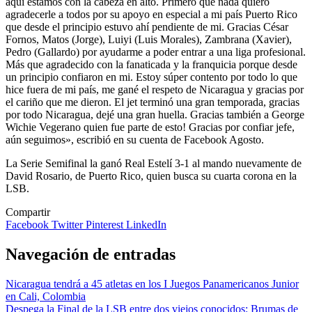
aquí estamos con la cabeza en alto. Primero que nada quiero
agradecerle a todos por su apoyo en especial a mi país Puerto Rico
que desde el principio estuvo ahí pendiente de mi. Gracias César
Fornos, Matos (Jorge), Luiyi (Luis Morales), Zambrana (Xavier),
Pedro (Gallardo) por ayudarme a poder entrar a una liga profesional.
Más que agradecido con la fanaticada y la franquicia porque desde
un principio confiaron en mi. Estoy súper contento por todo lo que
hice fuera de mi país, me gané el respeto de Nicaragua y gracias por
el cariño que me dieron. El jet terminó una gran temporada, gracias
por todo Nicaragua, dejé una gran huella. Gracias también a George
Wichie Vegerano quien fue parte de esto! Gracias por confiar jefe,
aún seguimos», escribió en su cuenta de Facebook Agosto.
La Serie Semifinal la ganó Real Estelí 3-1 al mando nuevamente de
David Rosario, de Puerto Rico, quien busca su cuarta corona en la
LSB.
Compartir
Facebook
Twitter
Pinterest
LinkedIn
Navegación de entradas
Nicaragua tendrá a 45 atletas en los I Juegos Panamericanos Junior
en Cali, Colombia
Despega la Final de la LSB entre dos viejos conocidos: Brumas de