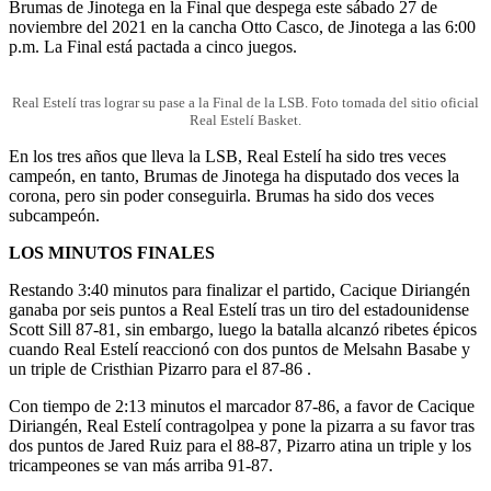
Brumas de Jinotega en la Final que despega este sábado 27 de
noviembre del 2021 en la cancha Otto Casco, de Jinotega a las 6:00
p.m. La Final está pactada a cinco juegos.
Real Estelí tras lograr su pase a la Final de la LSB. Foto tomada del sitio oficial
Real Estelí Basket.
En los tres años que lleva la LSB, Real Estelí ha sido tres veces
campeón, en tanto, Brumas de Jinotega ha disputado dos veces la
corona, pero sin poder conseguirla. Brumas ha sido dos veces
subcampeón.
LOS MINUTOS FINALES
Restando 3:40 minutos para finalizar el partido, Cacique Diriangén
ganaba por seis puntos a Real Estelí tras un tiro del estadounidense
Scott Sill 87-81, sin embargo, luego la batalla alcanzó ribetes épicos
cuando Real Estelí reaccionó con dos puntos de Melsahn Basabe y
un triple de Cristhian Pizarro para el 87-86 .
Con tiempo de 2:13 minutos el marcador 87-86, a favor de Cacique
Diriangén, Real Estelí contragolpea y pone la pizarra a su favor tras
dos puntos de Jared Ruiz para el 88-87, Pizarro atina un triple y los
tricampeones se van más arriba 91-87.