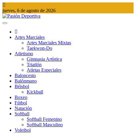
Saltar
al
jueves, 6 de agosto de 2026
contenido
Pasión Deportiva
Información del acontecer Deportivo
Artes Marciales
Artes Marciales Mixtas
Taekwon-Do
Atletismo
Gimnasia Artística
Triatlón​
Atletas Especiales
Baloncesto
Balónmano
Béisbol
Kickball​
Boxeo
Fútbol
Natación​
Softball​
Softball​ Femenino
Softball​ Masculino
Voleibol​