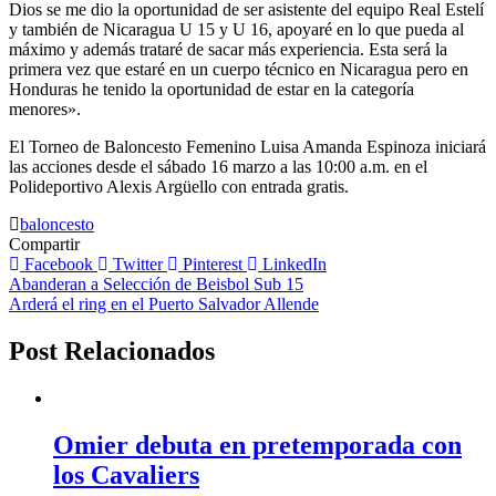
Dios se me dio la oportunidad de ser asistente del equipo Real Estelí
y también de Nicaragua U 15 y U 16, apoyaré en lo que pueda al
máximo y además trataré de sacar más experiencia. Esta será la
primera vez que estaré en un cuerpo técnico en Nicaragua pero en
Honduras he tenido la oportunidad de estar en la categoría
menores».
El Torneo de Baloncesto Femenino Luisa Amanda Espinoza iniciará
las acciones desde el sábado 16 marzo a las 10:00 a.m. en el
Polideportivo Alexis Argüello con entrada gratis.
baloncesto
Compartir
Facebook
Twitter
Pinterest
LinkedIn
Navegación
Abanderan a Selección de Beisbol Sub 15
Arderá el ring en el Puerto Salvador Allende
de
entradas
Post Relacionados
Omier debuta en pretemporada con
los Cavaliers