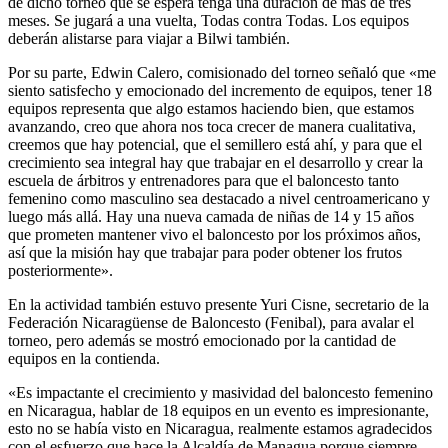
de dicho torneo que se espera tenga una duración de más de tres
meses. Se jugará a una vuelta, Todas contra Todas. Los equipos
deberán alistarse para viajar a Bilwi también.
Por su parte, Edwin Calero, comisionado del torneo señaló que «me
siento satisfecho y emocionado del incremento de equipos, tener 18
equipos representa que algo estamos haciendo bien, que estamos
avanzando, creo que ahora nos toca crecer de manera cualitativa,
creemos que hay potencial, que el semillero está ahí, y para que el
crecimiento sea integral hay que trabajar en el desarrollo y crear la
escuela de árbitros y entrenadores para que el baloncesto tanto
femenino como masculino sea destacado a nivel centroamericano y
luego más allá. Hay una nueva camada de niñas de 14 y 15 años
que prometen mantener vivo el baloncesto por los próximos años,
así que la misión hay que trabajar para poder obtener los frutos
posteriormente».
En la actividad también estuvo presente Yuri Cisne, secretario de la
Federación Nicaragüense de Baloncesto (Fenibal), para avalar el
torneo, pero además se mostró emocionado por la cantidad de
equipos en la contienda.
«Es impactante el crecimiento y masividad del baloncesto femenino
en Nicaragua, hablar de 18 equipos en un evento es impresionante,
esto no se había visto en Nicaragua, realmente estamos agradecidos
con el esfuerzo que hace la Alcaldía de Managua porque siempre