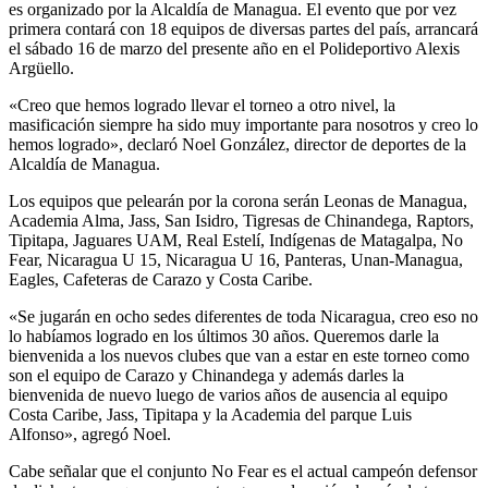
es organizado por la Alcaldía de Managua. El evento que por vez
primera contará con 18 equipos de diversas partes del país, arrancará
el sábado 16 de marzo del presente año en el Polideportivo Alexis
Argüello.
«Creo que hemos logrado llevar el torneo a otro nivel, la
masificación siempre ha sido muy importante para nosotros y creo lo
hemos logrado», declaró Noel González, director de deportes de la
Alcaldía de Managua.
Los equipos que pelearán por la corona serán Leonas de Managua,
Academia Alma, Jass, San Isidro, Tigresas de Chinandega, Raptors,
Tipitapa, Jaguares UAM, Real Estelí, Indígenas de Matagalpa, No
Fear, Nicaragua U 15, Nicaragua U 16, Panteras, Unan-Managua,
Eagles, Cafeteras de Carazo y Costa Caribe.
«Se jugarán en ocho sedes diferentes de toda Nicaragua, creo eso no
lo habíamos logrado en los últimos 30 años. Queremos darle la
bienvenida a los nuevos clubes que van a estar en este torneo como
son el equipo de Carazo y Chinandega y además darles la
bienvenida de nuevo luego de varios años de ausencia al equipo
Costa Caribe, Jass, Tipitapa y la Academia del parque Luis
Alfonso», agregó Noel.
Cabe señalar que el conjunto No Fear es el actual campeón defensor