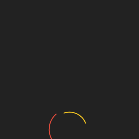
Walmart abre una nueva tienda Palí en Sábana
Grande, Managua
octubre 22, 2024
Mamá Gollita, la pyme que triunfa en Walmart
septiembre 10, 2024
Deja una respuesta
Tu dirección de correo electrónico no será publicada.
Los
campos obligatorios están marcados con
*
Comentario
*