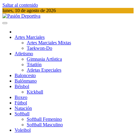
Saltar al contenido
lunes, 10 de agosto de 2026
Pasión Deportiva
Información del acontecer Deportivo
Artes Marciales
Artes Marciales Mixtas
Taekwon-Do
Atletismo
Gimnasia Artística
Triatlón​
Atletas Especiales
Baloncesto
Balónmano
Béisbol
Kickball​
Boxeo
Fútbol
Natación​
Softball​
Softball​ Femenino
Softball​ Masculino
Voleibol​