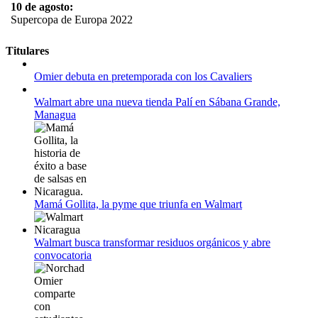
10 de agosto:
Supercopa de Europa 2022
11 al 21 de agosto:
Titulares
Campeonato Europeo de Natación 2022
Omier debuta en pretemporada con los Cavaliers
12 de agosto:
Empieza La Liga 2022-2023
Walmart abre una nueva tienda Palí en Sábana Grande,
Managua
Mamá Gollita, la pyme que triunfa en Walmart
Walmart busca transformar residuos orgánicos y abre
convocatoria