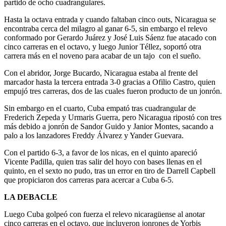
partido de ocho cuadrangulares.
Hasta la octava entrada y cuando faltaban cinco outs, Nicaragua se
encontraba cerca del milagro al ganar 6-5, sin embargo el relevo
conformado por Gerardo Juárez y José Luis Sáenz fue atacado con
cinco carreras en el octavo, y luego Junior Téllez, soportó otra
carrera más en el noveno para acabar de un tajo con el sueño.
Con el abridor, Jorge Bucardo, Nicaragua estaba al frente del
marcador hasta la tercera entrada 3-0 gracias a Ofilio Castro, quien
empujó tres carreras, dos de las cuales fueron producto de un jonrón.
Sin embargo en el cuarto, Cuba empató tras cuadrangular de
Frederich Zepeda y Urmaris Guerra, pero Nicaragua ripostó con tres
más debido a jonrón de Sandor Guido y Janior Montes, sacando a
palo a los lanzadores Freddy Álvarez y Yander Guevara.
Con el partido 6-3, a favor de los nicas, en el quinto apareció
Vicente Padilla, quien tras salir del hoyo con bases llenas en el
quinto, en el sexto no pudo, tras un error en tiro de Darrell Capbell
que propiciaron dos carreras para acercar a Cuba 6-5.
LA DEBACLE
Luego Cuba golpeó con fuerza el relevo nicaragüense al anotar
cinco carreras en el octavo, que incluyeron jonrones de Yorbis