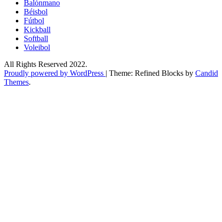
Balónmano
Béisbol
Fútbol
Kickball​
Softball​
Voleibol​
All Rights Reserved 2022.
Proudly powered by WordPress
|
Theme: Refined Blocks by
Candid
Themes
.