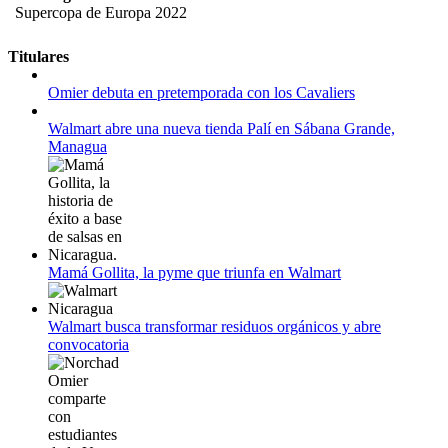
Supercopa de Europa 2022
11 al 21 de agosto:
Titulares
Campeonato Europeo de Natación 2022
Omier debuta en pretemporada con los Cavaliers
12 de agosto:
Empieza La Liga 2022-2023
Walmart abre una nueva tienda Palí en Sábana Grande,
Managua
Mamá Gollita, la pyme que triunfa en Walmart
Walmart busca transformar residuos orgánicos y abre
convocatoria