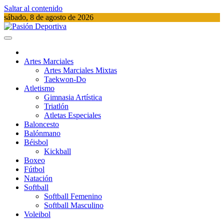
Saltar al contenido
sábado, 8 de agosto de 2026
Pasión Deportiva
Información del acontecer Deportivo
Artes Marciales
Artes Marciales Mixtas
Taekwon-Do
Atletismo
Gimnasia Artística
Triatlón​
Atletas Especiales
Baloncesto
Balónmano
Béisbol
Kickball​
Boxeo
Fútbol
Natación​
Softball​
Softball​ Femenino
Softball​ Masculino
Voleibol​