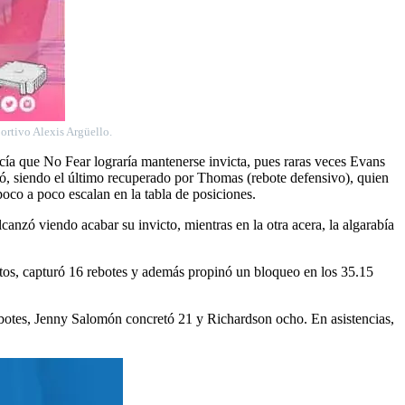
portivo Alexis Argüello.
cía que No Fear lograría mantenerse invicta, pues raras veces Evans
alló, siendo el último recuperado por Thomas (rebote defensivo), quien
poco a poco escalan en la tabla de posiciones.
anzó viendo acabar su invicto, mientras en la otra acera, la algarabía
untos, capturó 16 rebotes y además propinó un bloqueo en los 35.15
botes, Jenny Salomón concretó 21 y Richardson ocho. En asistencias,