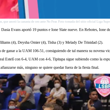
, que anotó la canasta de oro ante No Fear. Foto tomada del sitio oficial Liga Sup
as. Dasia Evans aportó 19 puntos e Ione Slate nueve. En Rebotes, Ione 
lliams (4), Deysha Omier (4), Tisha (3) y Melady De Trinidad (2).
ía de ganar a la UAM 106-51, consiguiendo de tal manera su novena victo
Real Estelí con 6-4, UAM con 4-6, Tipitapa sigue subiendo como la es
afianzarse más, ninguno se quiere quedar fuera de la fiesta final.