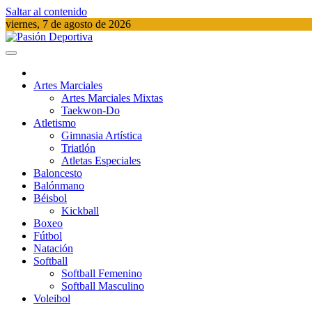
Saltar al contenido
viernes, 7 de agosto de 2026
Pasión Deportiva
Información del acontecer Deportivo
Artes Marciales
Artes Marciales Mixtas
Taekwon-Do
Atletismo
Gimnasia Artística
Triatlón​
Atletas Especiales
Baloncesto
Balónmano
Béisbol
Kickball​
Boxeo
Fútbol
Natación​
Softball​
Softball​ Femenino
Softball​ Masculino
Voleibol​