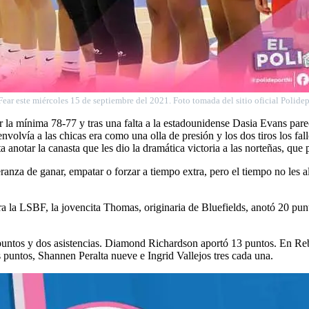
Fear este miércoles 15 de septiembre del 2021. Foto tomada del sitio oficial Polide
 la mínima 78-77 y tras una falta a la estadounidense Dasia Evans pare
 envolvía a las chicas era como una olla de presión y los dos tiros los f
anotar la canasta que les dio la dramática victoria a las norteñas, que 
nza de ganar, empatar o forzar a tiempo extra, pero el tiempo no les alc
ara la LSBF, la jovencita Thomas, originaria de Bluefields, anotó 20 p
puntos y dos asistencias. Diamond Richardson aportó 13 puntos. En Re
puntos, Shannen Peralta nueve e Ingrid Vallejos tres cada una.