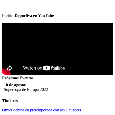
Pasión Deportiva en YouTube
Próximos Eventos
10 de agosto:
Supercopa de Europa 2022
11 al 21 de agosto:
Titulares
Campeonato Europeo de Natación 2022
Omier debuta en pretemporada con los Cavaliers
12 de agosto: