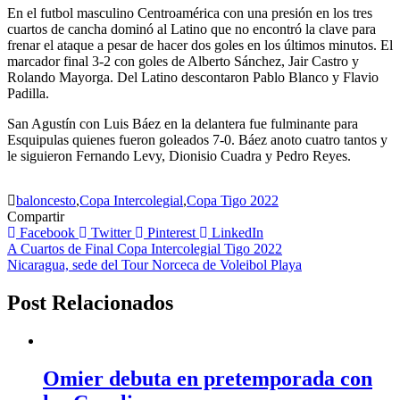
En el futbol masculino Centroamérica con una presión en los tres
cuartos de cancha dominó al Latino que no encontró la clave para
frenar el ataque a pesar de hacer dos goles en los últimos minutos. El
marcador final 3-2 con goles de Alberto Sánchez, Jair Castro y
Rolando Mayorga. Del Latino descontaron Pablo Blanco y Flavio
Padilla.
San Agustín con Luis Báez en la delantera fue fulminante para
Esquipulas quienes fueron goleados 7-0. Báez anoto cuatro tantos y
le siguieron Fernando Levy, Dionisio Cuadra y Pedro Reyes.
baloncesto
,
Copa Intercolegial
,
Copa Tigo 2022
Compartir
Facebook
Twitter
Pinterest
LinkedIn
Navegación
A Cuartos de Final Copa Intercolegial Tigo 2022
Nicaragua, sede del Tour Norceca de Voleibol Playa
de
entradas
Post Relacionados
Omier debuta en pretemporada con