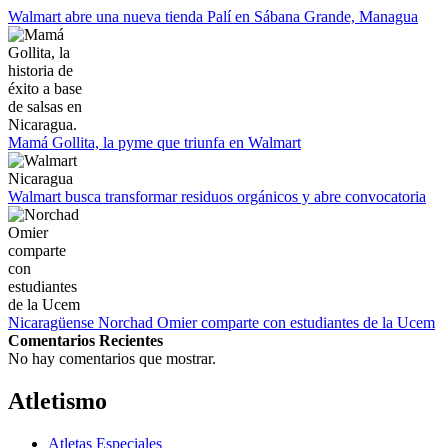
Empieza La Liga 2022-2023
Walmart abre una nueva tienda Palí en Sábana Grande, Managua
Mamá Gollita, la pyme que triunfa en Walmart
Walmart busca transformar residuos orgánicos y abre convocatoria
Nicaragüense Norchad Omier comparte con estudiantes de la Ucem
Comentarios Recientes
No hay comentarios que mostrar.
Atletismo
Atletas Especiales