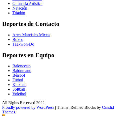
Gimnasia Artística
Natación​
Triatlón​
Deportes de Contacto
Artes Marciales Mixtas
Boxeo
Taekwon-Do
Deportes en Equipo
Baloncesto
Balónmano
Béisbol
Fútbol
Kickball​
Softball​
Voleibol​
All Rights Reserved 2022.
Proudly powered by WordPress
|
Theme: Refined Blocks by
Candid
Themes
.