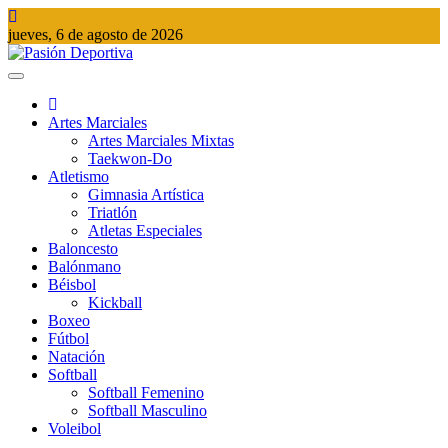
Saltar
al
jueves, 6 de agosto de 2026
contenido
Pasión Deportiva
Información del acontecer Deportivo
Artes Marciales
Artes Marciales Mixtas
Taekwon-Do
Atletismo
Gimnasia Artística
Triatlón​
Atletas Especiales
Baloncesto
Balónmano
Béisbol
Kickball​
Boxeo
Fútbol
Natación​
Softball​
Softball​ Femenino
Softball​ Masculino
Voleibol​