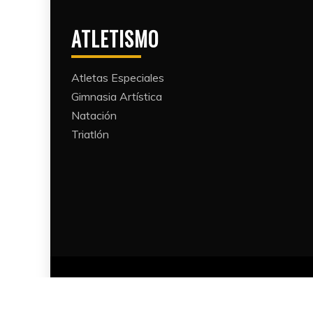
ATLETISMO
Atletas Especiales
Gimnasia Artística
Natación​
Triatlón​
Proudl