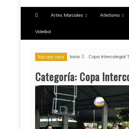
PASIÓN DEPORTIV
Artes Marciales
Atletismo
Voleibol​
Inicio
Copa Intercolegial
You are Here
Categoría:
Copa Interc