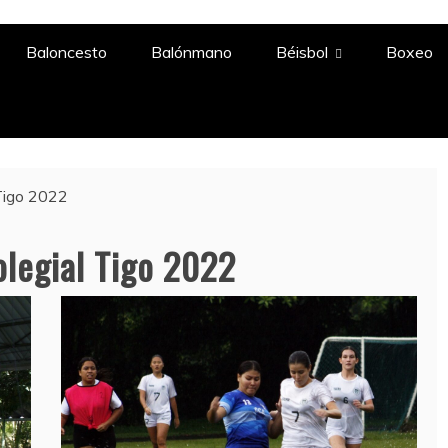
A
Baloncesto
Balónmano
Béisbol
Boxeo
 Tigo 2022
olegial Tigo 2022