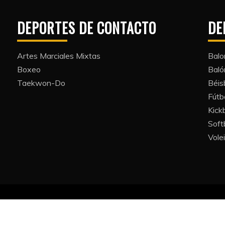
DEPORTES DE CONTACTO
DE
Artes Marciales Mixtas
Balo
Boxeo
Bal
Taekwon-Do
Béis
Fútb
Kickb
Softb
Volei
All Rights Reserved 2022.
y powered by WordPress
|
Theme: Refined Blocks by
Candid 