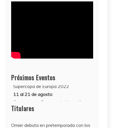
10 de agosto:
Próximos Eventos
Supercopa de Europa 2022
11 al 21 de agosto:
Campeonato Europeo de Natación
2022
Titulares
Omier debuta en pretemporada con los