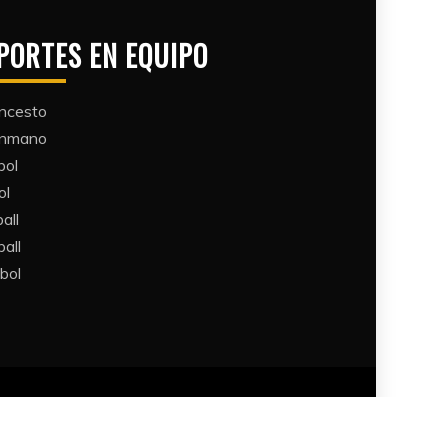
PORTES EN EQUIPO
ncesto
ónmano
bol
ol
all​
all​
bol​
Themes
.