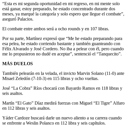
“Esta es mi segunda oportunidad en mi regreso, en mi mente solo
está ganar, estoy preparado, he estado concentrado durante dos
meses, ya marqué la categoría y solo espero que llegue el combate”,
aseguró Palacios.
El combate entre ambos será a ocho rounds y en 107 libras.
Por su parte, Martínez expresó que “Me he estado preparando para
esa pelea, he estado corriendo bastante y también guanteando con
Félix Alvarado y José Cordero. No iba a pelear con él, pero cuando
me lo propusieron no dudé en aceptar”, sentenció el “Tanquecito”.
MÁS DUELOS
También pelearán en la velada, el invicto Marvin Solano (11-0) ante
Misael Zeledón (7-10-3) en 115 libras y ocho vueltas.
José “La Cobra” Ríos chocará con Bayardo Ramos en 118 libras y
seis asaltos.
Martín “El Gato” Díaz medirá fuerzas con Miguel “El Tigre” Alfaro
en 112 libras y seis asaltos.
Yáder Cardoze buscará darle un nuevo aliento a su carrera cuando
se enfrente a Weslin Polanco en 112 libra y seis capítulos.