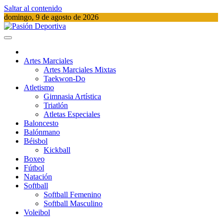
Saltar al contenido
domingo, 9 de agosto de 2026
Pasión Deportiva
Información del acontecer Deportivo
Artes Marciales
Artes Marciales Mixtas
Taekwon-Do
Atletismo
Gimnasia Artística
Triatlón​
Atletas Especiales
Baloncesto
Balónmano
Béisbol
Kickball​
Boxeo
Fútbol
Natación​
Softball​
Softball​ Femenino
Softball​ Masculino
Voleibol​