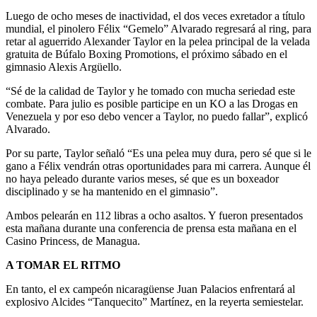
Luego de ocho meses de inactividad, el dos veces exretador a título
mundial, el pinolero Félix “Gemelo” Alvarado regresará al ring, para
retar al aguerrido Alexander Taylor en la pelea principal de la velada
gratuita de Búfalo Boxing Promotions, el próximo sábado en el
gimnasio Alexis Argüello.
“Sé de la calidad de Taylor y he tomado con mucha seriedad este
combate. Para julio es posible participe en un KO a las Drogas en
Venezuela y por eso debo vencer a Taylor, no puedo fallar”, explicó
Alvarado.
Por su parte, Taylor señaló “Es una pelea muy dura, pero sé que si le
gano a Félix vendrán otras oportunidades para mi carrera. Aunque él
no haya peleado durante varios meses, sé que es un boxeador
disciplinado y se ha mantenido en el gimnasio”.
Ambos pelearán en 112 libras a ocho asaltos. Y fueron presentados
esta mañana durante una conferencia de prensa esta mañana en el
Casino Princess, de Managua.
A TOMAR EL RITMO
En tanto, el ex campeón nicaragüense Juan Palacios enfrentará al
explosivo Alcides “Tanquecito” Martínez, en la reyerta semiestelar.