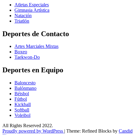
Atletas Especiales
Gimnasia Artística
Natación​
Triatlón​
Deportes de Contacto
Artes Marciales Mixtas
Boxeo
Taekwon-Do
Deportes en Equipo
Baloncesto
Balónmano
Béisbol
Fútbol
Kickball​
Softball​
Voleibol​
All Rights Reserved 2022.
Proudly powered by WordPress
|
Theme: Refined Blocks by
Candid