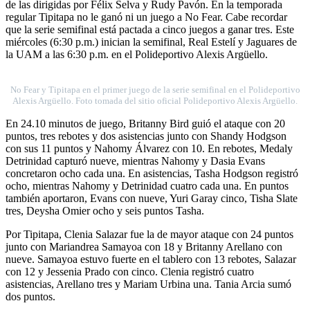
de las dirigidas por Félix Selva y Rudy Pavón. En la temporada
regular Tipitapa no le ganó ni un juego a No Fear. Cabe recordar
que la serie semifinal está pactada a cinco juegos a ganar tres. Este
miércoles (6:30 p.m.) inician la semifinal, Real Estelí y Jaguares de
la UAM a las 6:30 p.m. en el Polideportivo Alexis Argüello.
No Fear y Tipitapa en el primer juego de la serie semifinal en el Polideportivo
Alexis Argüello. Foto tomada del sitio oficial Polideportivo Alexis Argüello.
En 24.10 minutos de juego, Britanny Bird guió el ataque con 20
puntos, tres rebotes y dos asistencias junto con Shandy Hodgson
con sus 11 puntos y Nahomy Álvarez con 10. En rebotes, Medaly
Detrinidad capturó nueve, mientras Nahomy y Dasia Evans
concretaron ocho cada una. En asistencias, Tasha Hodgson registró
ocho, mientras Nahomy y Detrinidad cuatro cada una. En puntos
también aportaron, Evans con nueve, Yuri Garay cinco, Tisha Slate
tres, Deysha Omier ocho y seis puntos Tasha.
Por Tipitapa, Clenia Salazar fue la de mayor ataque con 24 puntos
junto con Mariandrea Samayoa con 18 y Britanny Arellano con
nueve. Samayoa estuvo fuerte en el tablero con 13 rebotes, Salazar
con 12 y Jessenia Prado con cinco. Clenia registró cuatro
asistencias, Arellano tres y Mariam Urbina una. Tania Arcia sumó
dos puntos.