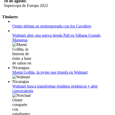
10 de agosto:
Supercopa de Europa 2022
11 al 21 de agosto:
Titulares
Campeonato Europeo de Natación 2022
Omier debuta en pretemporada con los Cavaliers
12 de agosto:
Empieza La Liga 2022-2023
Walmart abre una nueva tienda Palí en Sábana Grande,
Managua
Mamá Gollita, la pyme que triunfa en Walmart
Walmart busca transformar residuos orgánicos y abre
convocatoria