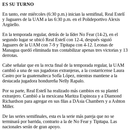
ES SU TURNO
En tanto, este miércoles (6:30 p.m.) inician la semifinal, Real Estelí
y Jaguares de la UAM a las 6:30 p.m. en el Polideportivo Alexis
Argüello.
En la temporada regular, detrás de la líder No Fear (14-2), en el
segundo lugar se ubicó Real Estelí con 12-4, después siguió
Jaguares de la UAM con 7-9 y Tipitapa con 4-12. Leonas de
Managua quedó eliminada tras contabilizar apenas tres victorias y 13
derrotas.
Cabe señalar que en la recta final de la temporada regular, la UAM
cambió a una de sus jugadoras extranjeras, a la costarricense Laura
Castro por la guatemalteca Sofía López, mientras mantiene a la
destacada jugadora hondureña Nelly Rapalo.
Por su parte, Real Estelí ha realizado más cambios en su plantel
extranjero. Cambió a la mexicana Maritza Espinoza y a Diamond
Richardson para agregar en sus filas a DAsia Chambers y a Ashton
Miller.
De las series semifinales, esta es la serie más pareja que no se
terminará por barrida, contrario a la de No Fear y Tipitapa. Las
nacionales serán de gran apoyo.