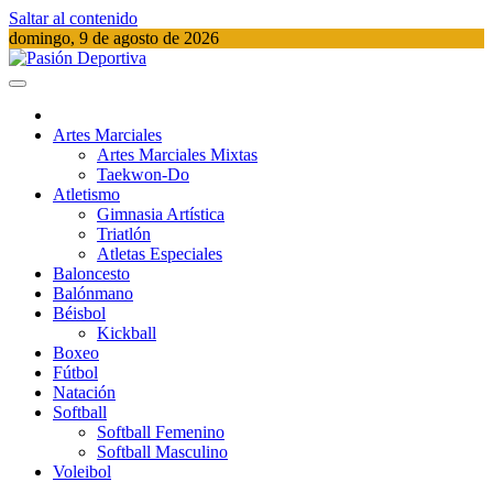
Saltar al contenido
domingo, 9 de agosto de 2026
Pasión Deportiva
Información del acontecer Deportivo
Artes Marciales
Artes Marciales Mixtas
Taekwon-Do
Atletismo
Gimnasia Artística
Triatlón​
Atletas Especiales
Baloncesto
Balónmano
Béisbol
Kickball​
Boxeo
Fútbol
Natación​
Softball​
Softball​ Femenino
Softball​ Masculino
Voleibol​