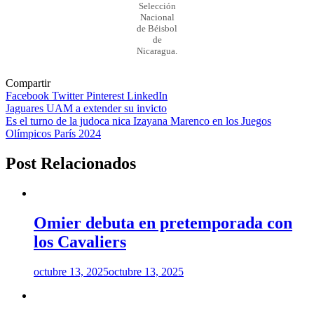
Selección
Nacional
de Béisbol
de
Nicaragua.
Compartir
Facebook
Twitter
Pinterest
LinkedIn
Navegación
Jaguares UAM a extender su invicto
Es el turno de la judoca nica Izayana Marenco en los Juegos
de
Olímpicos París 2024
entradas
Post Relacionados
Omier debuta en pretemporada con
los Cavaliers
octubre 13, 2025
octubre 13, 2025