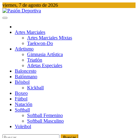
Saltar
viernes, 7 de agosto de 2026
al
contenido
Pasión Deportiva
Información del acontecer Deportivo
Artes Marciales
Artes Marciales Mixtas
Taekwon-Do
Atletismo
Gimnasia Artística
Triatlón​
Atletas Especiales
Baloncesto
Balónmano
Béisbol
Kickball​
Boxeo
Fútbol
Natación​
Softball​
Softball​ Femenino
Softball​ Masculino
Voleibol​
Buscar: