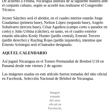
De acuerdo a Feniba, Nicaragua alineará de la siguiente manera ante
el conjunto cubano, según se acordó tras realizarse el Congresillo
Técnico.
Jeyner Sánchez será el abridor, en el cuadro interior estarán Jorge
Guadamuz (primera base), Nelson López (segunda base), Angelo
Sobalvarro (tercera base), César Aguilera (campo corto o parador en
corto) y Julio Urbina (cátcher), en tanto, en el cuadro exterior
estarán ubicados Kenly Hunter (jardín central), Ernesto Tercero
(jardín derecho) y Rayling Rojas (jardín izquierdo), mientras que
Ernesto Aróstegui será el bateador designado.
AQUÍ EL CALENDARIO
Así jugará Nicaragua en el Torneo Premundial de Beisbol U18 en
Panamá desde este viernes 2 de agosto:
Las imágenes usadas en este artículo fueron tomadas del sitio oficial
en Facebook, Selección Nacional de Béisbol de Nicaragua.
Imagen
tomada
del sitio
oficial en
Facebook,